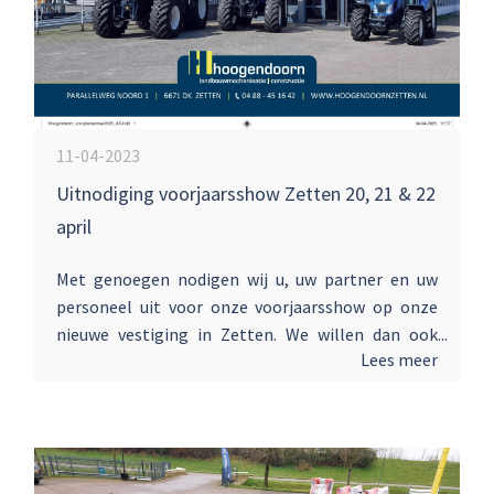
11-04-2023
Uitnodiging voorjaarsshow Zetten 20, 21 & 22
april
Met genoegen nodigen wij u, uw partner en uw
personeel uit voor onze voorjaarsshow op onze
nieuwe vestiging in Zetten. We willen dan ook
Lees meer
graag als Hoogendoorn B.V. kennis met u maken.
Tijdens deze dagen willen we u een deel van de
nieuwste modellen uit ons leveringsprogramma
laten zien en kunt u kennismaken met de laatste
ontwikkelingen op het gebied van