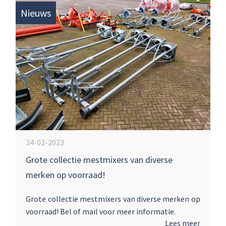
landbouwmechanisatie voor veeteelt, fruitteelt
Nieuws
alsook voor loonbedrijven en aannemers. Tijdens
deze dagen vieren we ook het 50-jarig jubileum
van Jan Halm en het 40-jarig jubileum van Harm
Pluim. Wij verheugen ons op uw komst!
24-02-2023
Grote collectie mestmixers van diverse
merken op voorraad!
Grote collectie mestmixers van diverse merken op
voorraad! Bel of mail voor meer informatie.
Lees meer