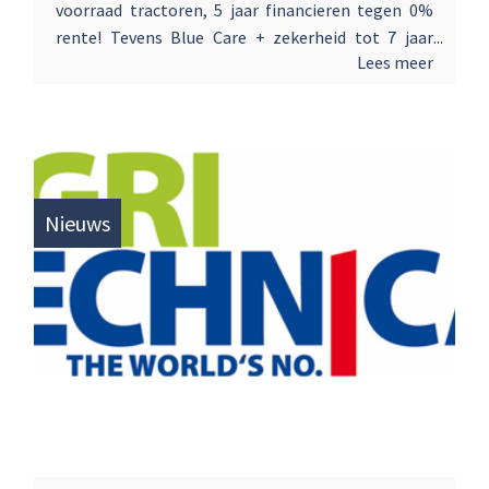
voorraad tractoren, 5 jaar financieren tegen 0%
rente! Tevens Blue Care + zekerheid tot 7 jaar
Lees meer
of 10.000 uur. Speciaal voor u hebben we alle
tractoren op een rijtje gezet! Bel snel en profiteer
van onze actie !! Maarten de Heer 06-22206547
Wilco van Laar 06-50817218 Maarten
Hoogendoorn 06-25133553
Nieuws