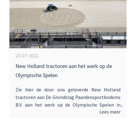
iedereen die met de trekker komt en zich
aanmeldt op www.nhlegendaryday.nl ligt een
geschenkje klaar! Tot dan!
23-07-2021
New Holland tractoren aan het werk op de
Olympische Spelen
Zie hier de door ons geleverde New Holland
tractoren aan De Grondslag Paardensportbodems
B.V. aan het werk op de Olympische Spelen in
Lees meer
Tokio. Een bijzonder order waarvoor wij hen
danken voor het in ons gestelde vertrouwen en
wensen hun veel succes!