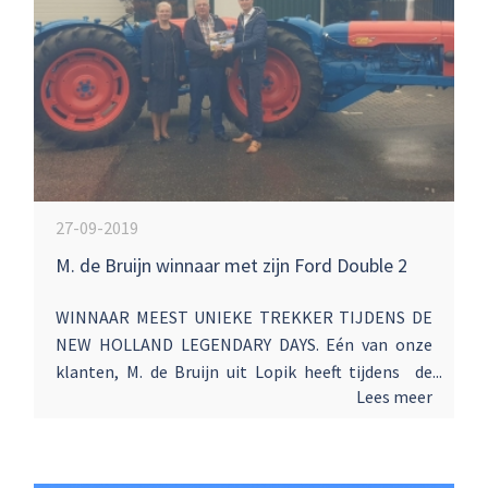
27-09-2019
M. de Bruijn winnaar met zijn Ford Double 2
WINNAAR MEEST UNIEKE TREKKER TIJDENS DE
NEW HOLLAND LEGENDARY DAYS. Eén van onze
klanten, M. de Bruijn uit Lopik heeft tijdens de
Lees meer
Legendary Days van New Holland de prijs
ontvangen voor “meest unieke trekker”, met zijn
Ford Double 2 was hij dan ook een terechte
winnaar! Dhr. en Mevr. de Bruijn mochten een