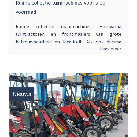
Ruime collectie tuinmachines voor u op
voorraad
Ruime collectie maaimachines, Husqvarna
tuintractoren en frontmaaiers van grote
betrouwbaarheid en kwaliteit. Als ook diverse
Lees meer
modellen EGO zitmaaier. Accu aangedreven zowel
tuintrekkers als Zero-Turn modellen. Wilt u het
ervaren hoe de machines werken en te bedienen
zijn, kom dan gerust kijken voor advies en welke
machine het best bij u past!
Nieuws