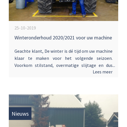
25-10-2019
Winteronderhoud 2020/2021 voor uw machine
Geachte klant, De winter is dé tijd om uw machine
klaar te maken voor het volgende seizoen.
Voorkom stilstand, overmatige slijtage en dus
Lees meer
onnodige kosten! Wij hebben alles in huis voor de
beste zorg voor uw machines. Onze monteurs
staan in onze professionele werkplaats voor u
klaar, maar komen ook graag naar u toe voor
onderhoud en reparatie op locatie. Bekijk
onderstaande folder voor alle informatie.
Nieuws