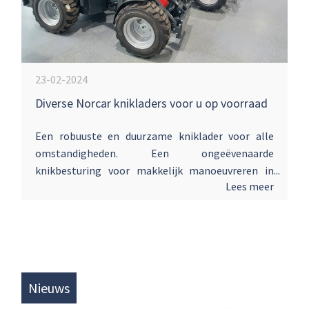
23-02-2024
Diverse Norcar knikladers voor u op voorraad
Een robuuste en duurzame kniklader voor alle
omstandigheden. Een ongeëvenaarde
knikbesturing voor makkelijk manoeuvreren in
Lees meer
krappe en smalle ruimtes. Met laagzwaartepunt,
stabiel op ieder terrein en uiterst eenvoudig te
bedienen. Met telescopische laadarm voor meer
hefhoogte en reikwijdte. Grote stabiliteit en
wendbaarheid. Voor info neemt contact op met :
Maarten de Heer 06-22206547 Wilco van
Nieuws
Laar 06-50817218