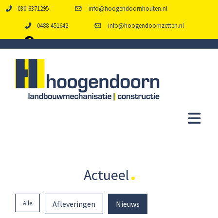
030-6371295
info@hoogendoornhouten.nl
0488-451642
info@hoogendoornzetten.nl
Actueel
Alle
Afleveringen
Nieuws