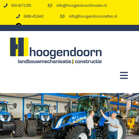
030-6371295
info@hoogendoornhouten.nl
0488-451642
info@hoogendoornzetten.nl