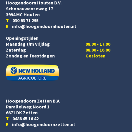
Hoogendoorn Houten B.V.
Schonauwenseweg 17
3994 MC Houten
T
030 63 71 295
E
info@hoogendoornhouten.nl
Openingstijden
Maandag t/m vrijdag
08.00 - 17.00
Zaterdag
08.00 - 16.00
Zondag en feestdagen
Gesloten
Hoogendoorn Zetten B.V.
Parallelweg Noord 1
6671 DK Zetten
T
0488 45 16 42
E
info@hoogendoornzetten.nl