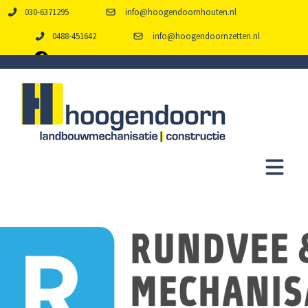
030-6371295
info@hoogendoornhouten.nl
0488-451642
info@hoogendoornzetten.nl