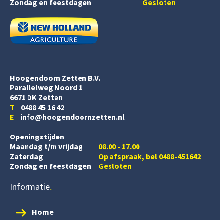
Zondag en feestdagen
Gesloten
Hoogendoorn Zetten B.V.
Parallelweg Noord 1
6671 DK Zetten
T
0488 45 16 42
E
info@hoogendoornzetten.nl
Openingstijden
Maandag t/m vrijdag
08.00 - 17.00
Zaterdag
Op afspraak, bel 0488-451642
Zondag en feestdagen
Gesloten
Informatie
Home