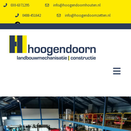
030-6371295
info@hoogendoornhouten.nl
0488-451642
info@hoogendoornzetten.nl