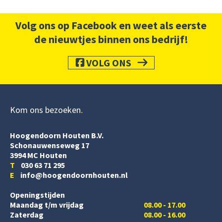
Volg ons op Facebook en weet als eerste
de nieuwtjes binnen ons bedrijf!
VOLG ONS
Kom ons bezoeken
Hoogendoorn Houten B.V.
Schonauwenseweg 17
3994 MC Houten
T
030 63 71 295
E
info@hoogendoornhouten.nl
Openingstijden
Maandag t/m vrijdag
08.00 - 17.00
Zaterdag
08.00 - 16.00