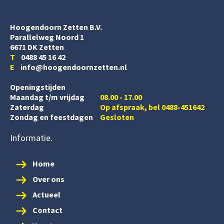
Hoogendoorn Zetten B.V.
Parallelweg Noord 1
6671 DK Zetten
T
0488 45 16 42
E
info@hoogendoornzetten.nl
Openingstijden
Maandag t/m vrijdag
08.00 - 17.00
Zaterdag
Op afspraak, bel 0488-451642
Zondag en feestdagen
Gesloten
Informatie
Home
Over ons
Actueel
Contact