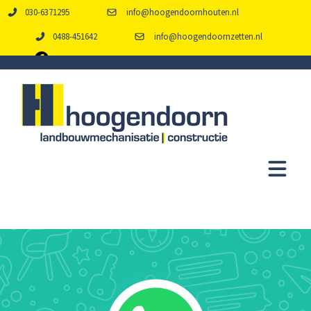
030-6371295
info@hoogendoornhouten.nl
0488-451642
info@hoogendoornzetten.nl