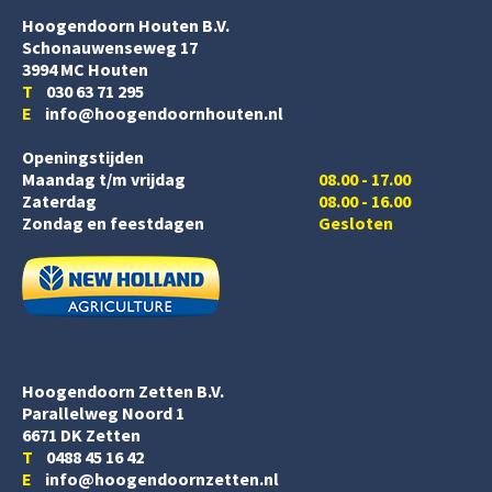
Hoogendoorn Houten B.V.
Schonauwenseweg 17
3994 MC Houten
T
030 63 71 295
E
info@hoogendoornhouten.nl
Openingstijden
Maandag t/m vrijdag
08.00 - 17.00
Zaterdag
08.00 - 16.00
Zondag en feestdagen
Gesloten
Hoogendoorn Zetten B.V.
Parallelweg Noord 1
6671 DK Zetten
T
0488 45 16 42
E
info@hoogendoornzetten.nl