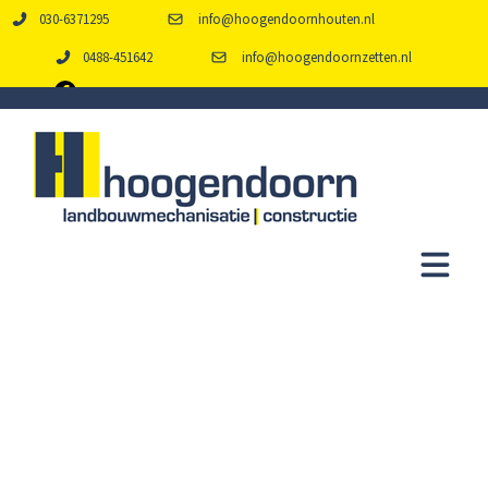
030-6371295
info@hoogendoornhouten.nl
0488-451642
info@hoogendoornzetten.nl