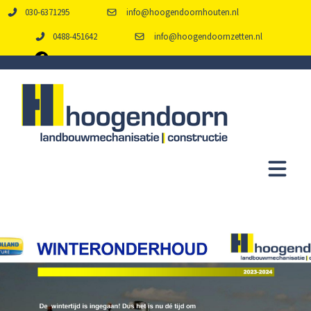
030-6371295
info@hoogendoornhouten.nl
0488-451642
info@hoogendoornzetten.nl