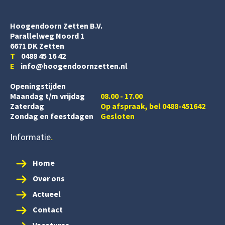
Hoogendoorn Zetten B.V.
Parallelweg Noord 1
6671 DK Zetten
T
0488 45 16 42
E
info@hoogendoornzetten.nl
Openingstijden
Maandag t/m vrijdag
08.00 - 17.00
Zaterdag
Op afspraak, bel 0488-451642
Zondag en feestdagen
Gesloten
Informatie
Home
Over ons
Actueel
Contact
Vacatures