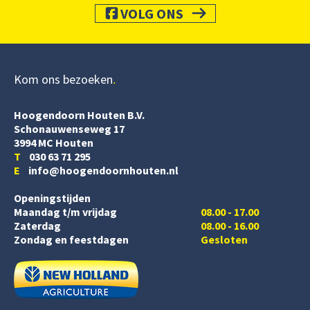
VOLG ONS
Kom ons bezoeken
Hoogendoorn Houten B.V.
Schonauwenseweg 17
3994 MC Houten
T
030 63 71 295
E
info@hoogendoornhouten.nl
Openingstijden
Maandag t/m vrijdag
08.00 - 17.00
Zaterdag
08.00 - 16.00
Zondag en feestdagen
Gesloten