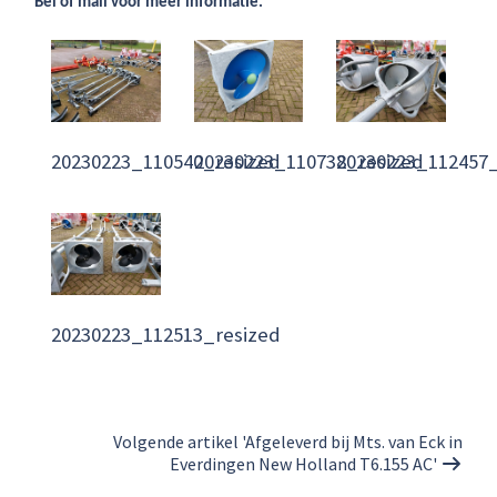
Bel of mail voor meer informatie.
20230223_110540_resized
20230223_110738_resized
20230223_112457_
20230223_112513_resized
Volgende artikel 'Afgeleverd bij Mts. van Eck in
Everdingen New Holland T6.155 AC'