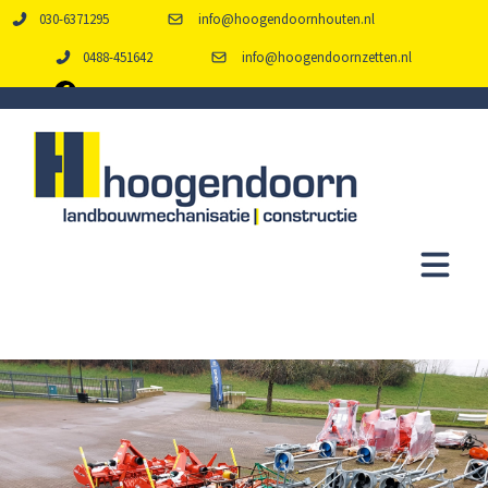
030-6371295
info@hoogendoornhouten.nl
0488-451642
info@hoogendoornzetten.nl