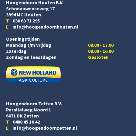
Hoogendoorn Houten B.V.
Schonauwenseweg 17
3994 MC Houten
T
030 63 71 295
E
info@hoogendoornhouten.nl
Openingstijden
Maandag t/m vrijdag
08.00 - 17.00
Zaterdag
08.00 - 16.00
Zondag en feestdagen
Gesloten
Hoogendoorn Zetten B.V.
Parallelweg Noord 1
6671 DK Zetten
T
0488 45 16 42
E
info@hoogendoornzetten.nl