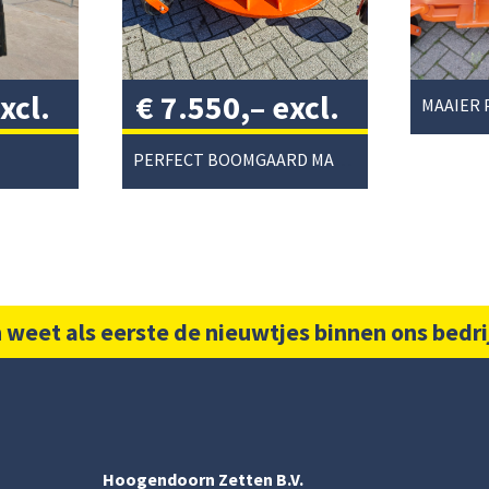
xcl.
€
7.550,–
excl.
MAAIER 
btw
/
PERFECT BOOMGAARD MAAIER T225
 weet als eerste de nieuwtjes binnen ons bedri
Hoogendoorn Zetten B.V.