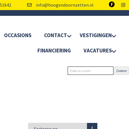
51642
info@hoogendoornzetten.nl
OCCASIONS
CONTACT
VESTIGINGEN
FINANCIERING
VACATURES