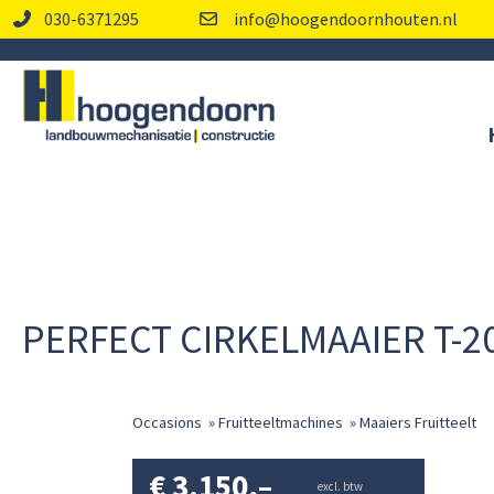
030-6371295
info@hoogendoornhouten.nl
PERFECT CIRKELMAAIER T-2
Occasions
»
Fruitteeltmachines
»
Maaiers Fruitteelt
€
3.150,–
excl. btw