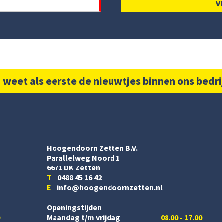
 weet als eerste de nieuwtjes binnen ons bedri
Hoogendoorn Zetten B.V.
Parallelweg Noord 1
6671 DK Zetten
T
0488 45 16 42
E
info@hoogendoornzetten.nl
Openingstijden
0
Maandag t/m vrijdag
08.00 - 17.00