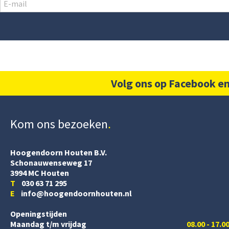
Volg ons op Facebook en
Kom ons bezoeken
Hoogendoorn Houten B.V.
Schonauwenseweg 17
3994 MC Houten
T
030 63 71 295
E
info@hoogendoornhouten.nl
Openingstijden
Maandag t/m vrijdag
08.00 - 17.0