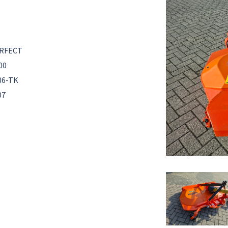
RFECT
00
86-TK
07