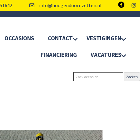
51642
info@hoogendoornzetten.nl
OCCASIONS
CONTACT
VESTIGINGEN
FINANCIERING
VACATURES