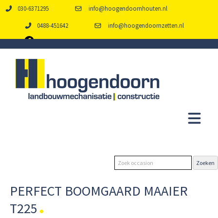
030-6371295
info@hoogendoornhouten.nl
0488-451642
info@hoogendoornzetten.nl
PERFECT BOOMGAARD MAAIER
T225