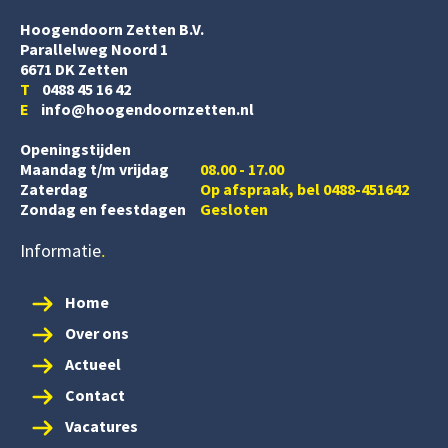
Hoogendoorn Zetten B.V.
Parallelweg Noord 1
6671 DK Zetten
T
0488 45 16 42
E
info@hoogendoornzetten.nl
Openingstijden
Maandag t/m vrijdag
08.00 - 17.00
Zaterdag
Op afspraak, bel 0488-451642
Zondag en feestdagen
Gesloten
Informatie
Home
Over ons
Actueel
Contact
Vacatures