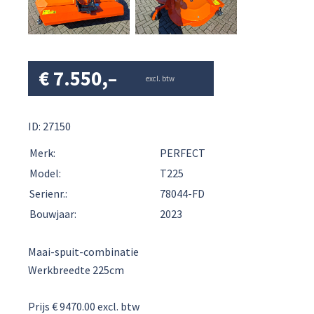
€
7.550,–
excl. btw
ID: 27150
Merk:
PERFECT
Model:
T225
Serienr.:
78044-FD
Bouwjaar:
2023
Maai-spuit-combinatie
Werkbreedte 225cm
Prijs € 9470.00 excl. btw