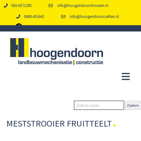
030-6371295
info@hoogendoornhouten.nl
0488-451642
info@hoogendoornzetten.nl
MESTSTROOIER FRUITTEELT