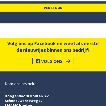
Volg ons op Facebook en weet als eerste
de nieuwtjes binnen ons bedrijf!
VOLG ONS
Kom ons bezoeken
Hoogendoorn Houten B.V.
Schonauwenseweg 17
3994 MC Houten