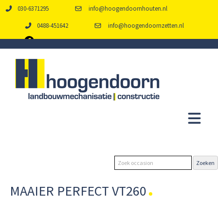
030-6371295
info@hoogendoornhouten.nl
0488-451642
info@hoogendoornzetten.nl
MAAIER PERFECT VT260