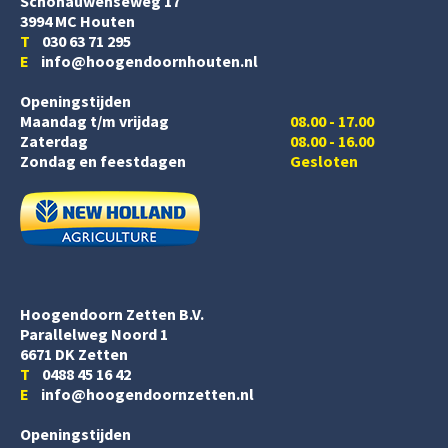
Schonauwenseweg 17
3994 MC Houten
T
030 63 71 295
E
info@hoogendoornhouten.nl
Openingstijden
Maandag t/m vrijdag
08.00 - 17.00
Zaterdag
08.00 - 16.00
Zondag en feestdagen
Gesloten
Hoogendoorn Zetten B.V.
Parallelweg Noord 1
6671 DK Zetten
T
0488 45 16 42
E
info@hoogendoornzetten.nl
Openingstijden