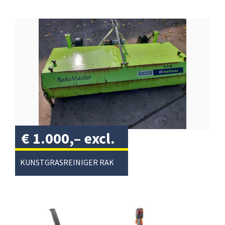
€
1.000,–
excl.
btw
/
KUNSTGRASREINIGER RAKEMASTER