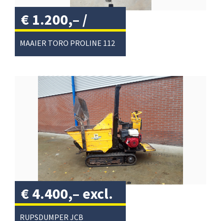
€
1.200,–
/
MAAIER TORO PROLINE 112
€
4.400,–
excl.
btw
/
RUPSDUMPER JCB