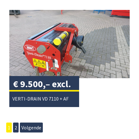
€
9.500,–
excl.
btw
/
VERTI-DRAIN VD 7110 + AFTAKAS
1
2
Volgende