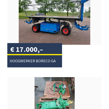
€
17.000,–
excl. btw
/
HOOGWERKER BORECO GALAXY