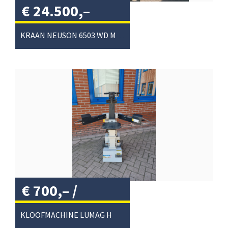
€
24.500,–
excl. btw
/
KRAAN NEUSON 6503 WD MOBIEL
€
700,–
/
KLOOFMACHINE LUMAG HOS9A 380V