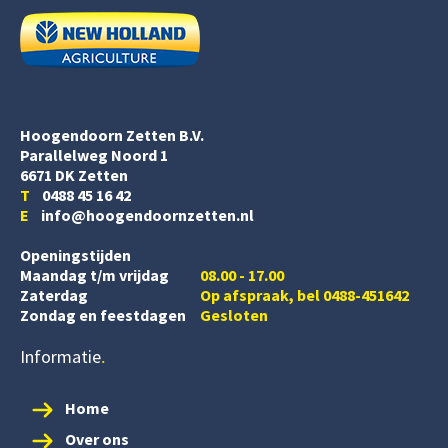
Hoogendoorn Zetten B.V.
Parallelweg Noord 1
6671 DK Zetten
T
0488 45 16 42
E
info@hoogendoornzetten.nl
Openingstijden
Maandag t/m vrijdag
08.00 - 17.00
Zaterdag
Op afspraak, bel 0488-451642
Zondag en feestdagen
Gesloten
Informatie
Home
Over ons