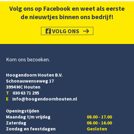
Volg ons op Facebook en weet als eerste
de nieuwtjes binnen ons bedrijf!
VOLG ONS
Kom ons bezoeken
Hoogendoorn Houten B.V.
Schonauwenseweg 17
3994 MC Houten
T
030 63 71 295
E
info@hoogendoornhouten.nl
Openingstijden
Maandag t/m vrijdag
08.00 - 17.00
Zaterdag
08.00 - 16.00
Zondag en feestdagen
Gesloten