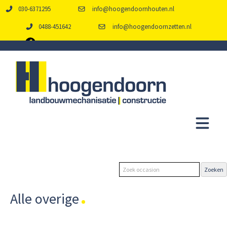
030-6371295
info@hoogendoornhouten.nl
0488-451642
info@hoogendoornzetten.nl
Alle overige