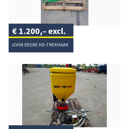
€
1.200,–
excl.
btw
/
JOHN DEERE HD-TREKHAAK