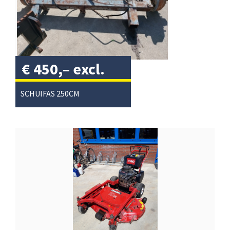
€
450,–
excl.
btw
/
SCHUIFAS 250CM