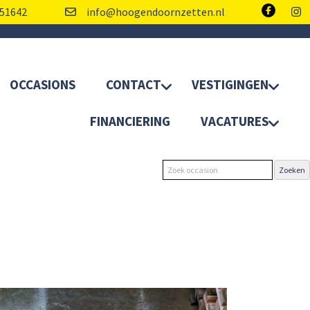
51642
info@hoogendoornzetten.nl
OCCASIONS
CONTACT
VESTIGINGEN
FINANCIERING
VACATURES