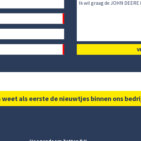
 weet als eerste de nieuwtjes binnen ons bedri
Hoogendoorn Zetten B.V.