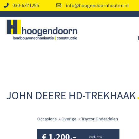
030-6371295
info@hoogendoornhouten.nl
JOHN DEERE HD-TREKHAAK
Occasions
»
Overige
»
Tractor Onderdelen
€
1.200,–
excl. btw