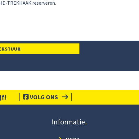
jf!
VOLG ONS
Informatie
Home