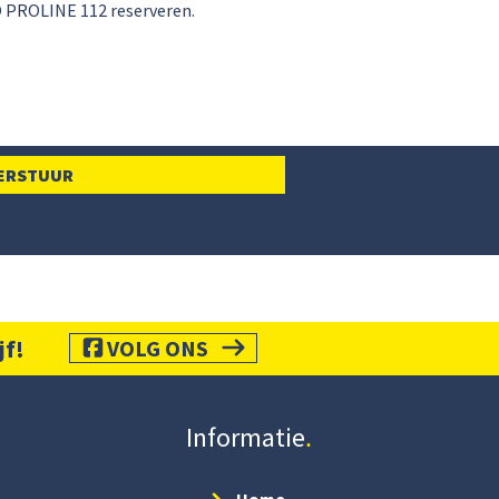
jf!
VOLG ONS
Informatie
Home