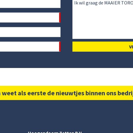
 weet als eerste de nieuwtjes binnen ons bedri
Hoogendoorn Zetten B.V.