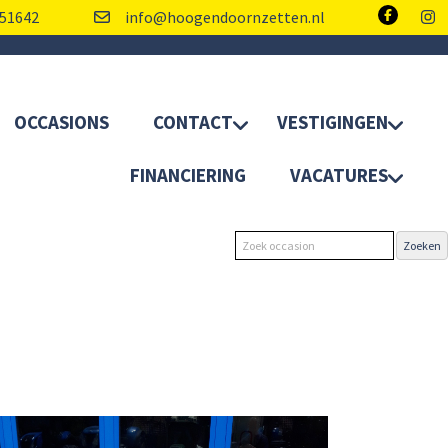
51642
info@hoogendoornzetten.nl
OCCASIONS
CONTACT
VESTIGINGEN
FINANCIERING
VACATURES