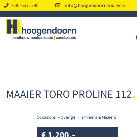
030-6371295
info@hoogendoornhouten.nl
MAAIER TORO PROLINE 112
Occasions
»
Overige
»
Trimmers & Maaiers
€
1.200,–