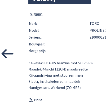
ID: 25901
Merk:
TORO
Model:
PROLINE 
Serienr.:
21000017
Bouwjaar:
Margeprijs
Kawasaki FB460V benzine motor 12.5PK
Maaidek 44inch(112CM) maaibreedte
Rij-aandrijving met stuurremmen
Electr, inschakelen van maaidek
Handgestart. Werkend (ZO MEE)
Print