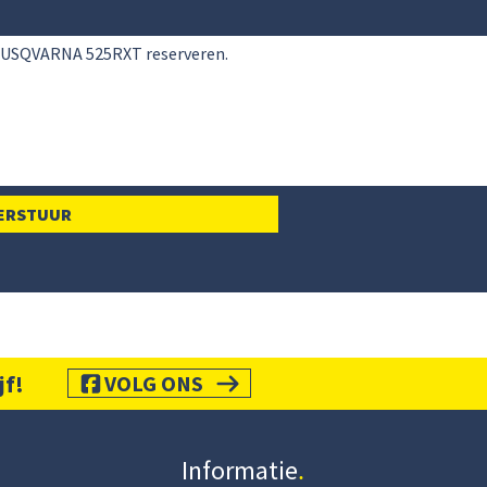
jf!
VOLG ONS
Informatie