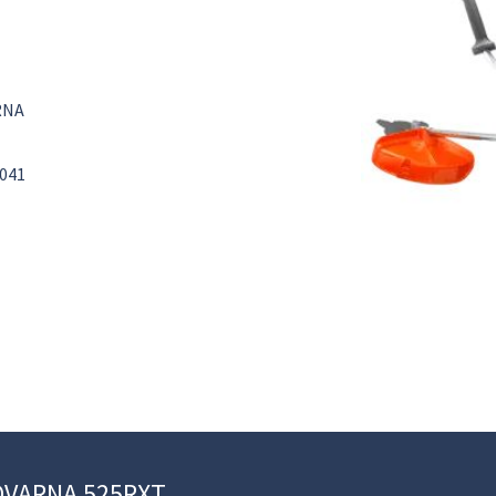
RNA
041
SQVARNA 525RXT