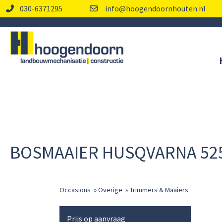
030-6371295
info@hoogendoornhouten.nl
BOSMAAIER HUSQVARNA 52
Occasions
»
Overige
»
Trimmers & Maaiers
Prijs op aanvraag