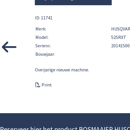
ID: 11741
Merk:
HUSQVA
Model:
525RXT
Serienr.:
20141500
Bouwjaar:
Overjarige nieuwe machine.
Print
Reserveer hier het product BOSMAAIER HU