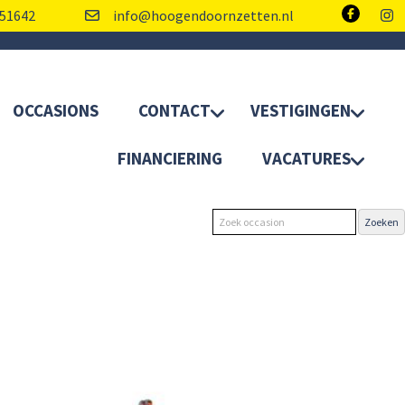
51642
info@hoogendoornzetten.nl
OCCASIONS
CONTACT
VESTIGINGEN
FINANCIERING
VACATURES