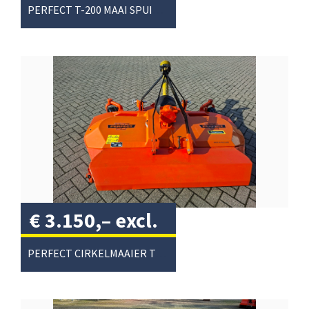
btw
/
PERFECT T-200 MAAI SPUIT COMBI
€
3.150,–
excl.
btw
/
PERFECT CIRKELMAAIER T-200