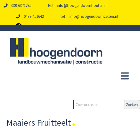
030-6371295
info@hoogendoornhouten.nl
0488-451642
info@hoogendoornzetten.nl
Maaiers Fruitteelt