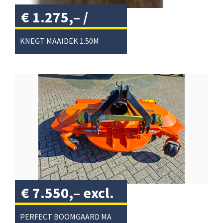
€
1.275,–
/
KNEGT MAAIDEK 1.50M
€
7.550,–
excl.
btw
/
PERFECT BOOMGAARD MAAIER T225