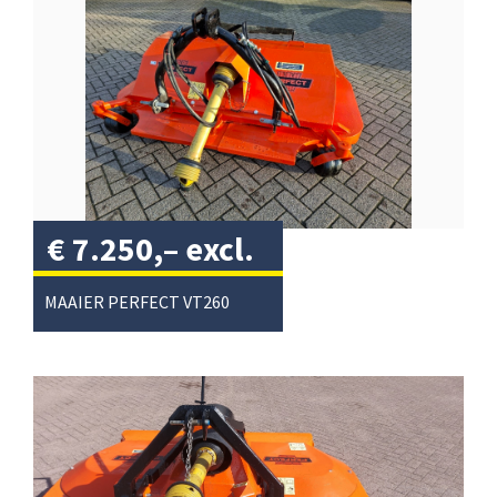
€
7.250,–
excl.
btw
/
MAAIER PERFECT VT260