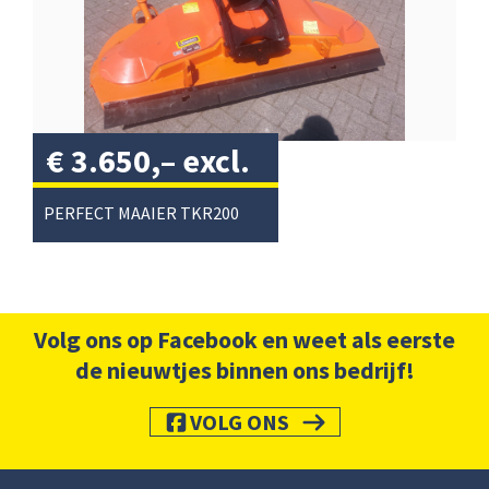
€
3.650,–
excl.
btw
/
PERFECT MAAIER TKR200
Volg ons op Facebook en weet als eerste
de nieuwtjes binnen ons bedrijf!
VOLG ONS