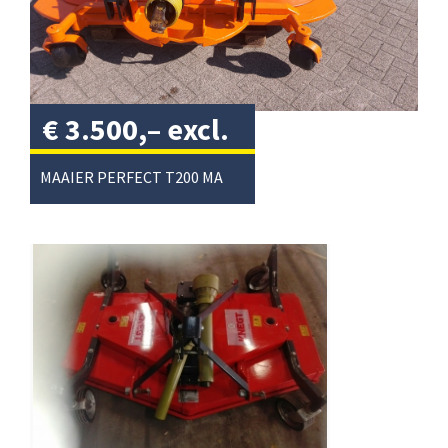
€
3.500,–
excl.
btw
/
MAAIER PERFECT T200 MAAI SPUIT