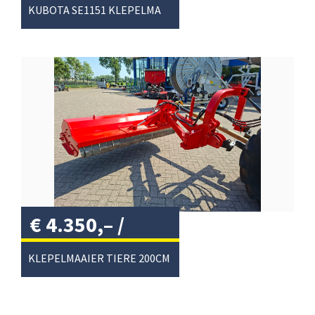
btw
/
KUBOTA SE1151 KLEPELMAAIER
€
4.350,–
/
KLEPELMAAIER TIERE 200CM