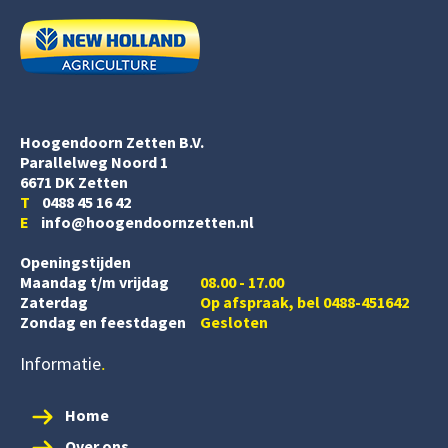
Hoogendoorn Zetten B.V.
Parallelweg Noord 1
6671 DK Zetten
T
0488 45 16 42
E
info@hoogendoornzetten.nl
Openingstijden
Maandag t/m vrijdag
08.00 - 17.00
Zaterdag
Op afspraak, bel 0488-451642
Zondag en feestdagen
Gesloten
Informatie
Home
Over ons