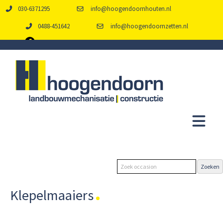
030-6371295
info@hoogendoornhouten.nl
0488-451642
info@hoogendoornzetten.nl
Klepelmaaiers