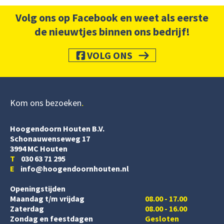
Volg ons op Facebook en weet als eerste
de nieuwtjes binnen ons bedrijf!
VOLG ONS
Kom ons bezoeken
Hoogendoorn Houten B.V.
Schonauwenseweg 17
3994 MC Houten
T
030 63 71 295
E
info@hoogendoornhouten.nl
Openingstijden
Maandag t/m vrijdag
08.00 - 17.00
Zaterdag
08.00 - 16.00
Zondag en feestdagen
Gesloten