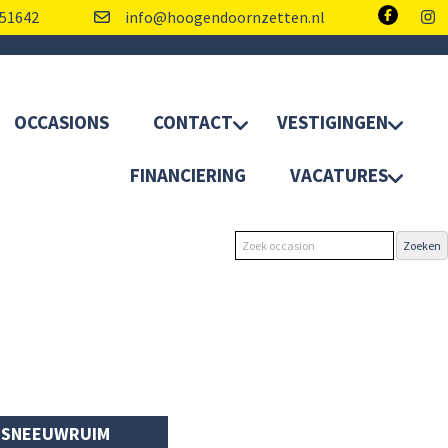
51642
info@hoogendoornzetten.nl
OCCASIONS
CONTACT
VESTIGINGEN
FINANCIERING
VACATURES
SNEEUWRUIM