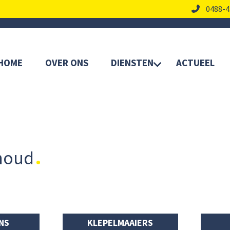
0488-4
HOME
OVER ONS
DIENSTEN
ACTUEEL
rhoud
NS
KLEPELMAAIERS