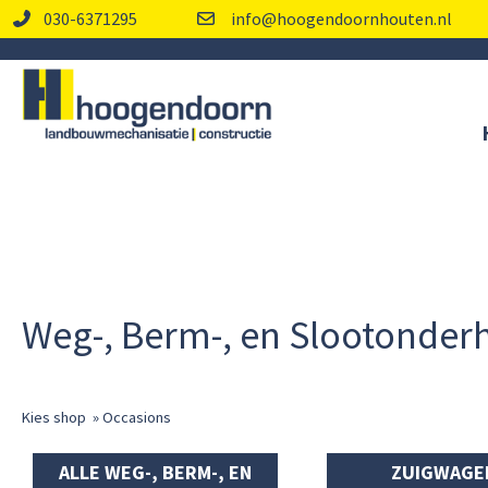
030-6371295
info@hoogendoornhouten.nl
Weg-, Berm-, en Slootonde
Kies shop
»
Occasions
ALLE WEG-, BERM-, EN
ZUIGWAGE