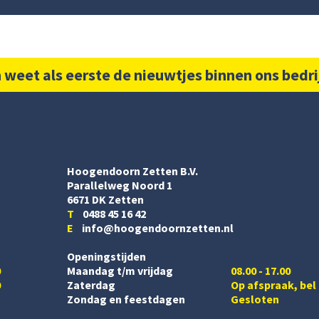
 weet als eerste de nieuwtjes binnen ons bedri
Hoogendoorn Zetten B.V.
Parallelweg Noord 1
6671 DK Zetten
T
0488 45 16 42
E
info@hoogendoornzetten.nl
Openingstijden
0
Maandag t/m vrijdag
08.00 - 17.00
0
Zaterdag
Op afspraak, bel
Zondag en feestdagen
Gesloten