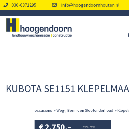
030-6371295
info@hoogendoornhouten.nl
KUBOTA SE1151 KLEPELMAA
occasions
»
Weg-, Berm-, en Slootonderhoud
»
Klepel
€
2.750,–
excl. btw