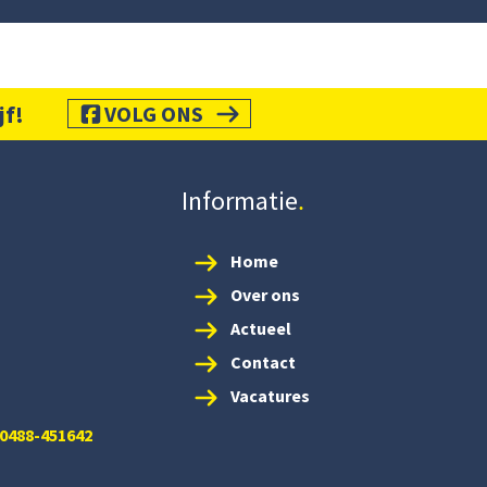
jf!
VOLG ONS
Informatie
Home
Over ons
Actueel
Contact
Vacatures
 0488-451642