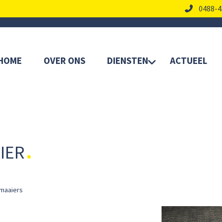
0488-4
HOME
OVER ONS
DIENSTEN
ACTUEEL
IER
maaiers