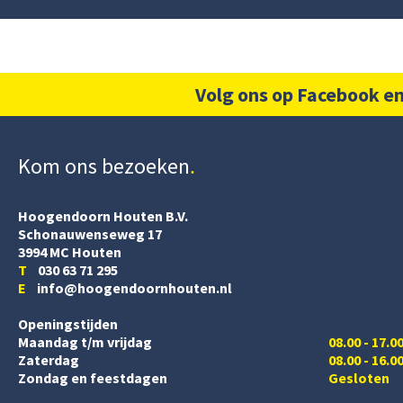
Volg ons op Facebook en
Kom ons bezoeken
Hoogendoorn Houten B.V.
Schonauwenseweg 17
3994 MC Houten
T
030 63 71 295
E
info@hoogendoornhouten.nl
Openingstijden
Maandag t/m vrijdag
08.00 - 17.0
Zaterdag
08.00 - 16.0
Zondag en feestdagen
Gesloten