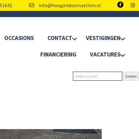
51642
info@hoogendoornzetten.nl
OCCASIONS
CONTACT
VESTIGINGEN
FINANCIERING
VACATURES