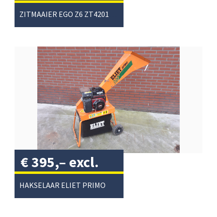
btw
/
ZITMAAIER EGO Z6 ZT4201E-S
€
395,–
excl.
btw
/
HAKSELAAR ELIET PRIMO