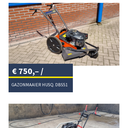
€
750,–
/
GAZONMAAIER HUSQ. DBS51