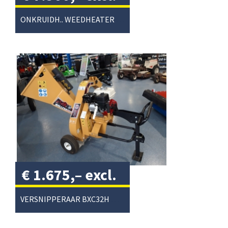
btw
/
ONKRUIDH.. WEEDHEATER ET120
€
1.675,–
excl.
btw
/
VERSNIPPERAAR BXC32H WALLENSTE