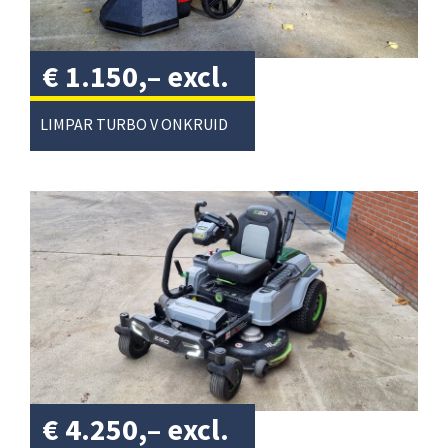
€
1.150,–
excl.
btw
/
LIMPAR TURBO V ONKRUIDBORSTEL
€
4.250,–
excl.