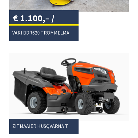
€
1.100,–
/
VARI BDR620 TROMMELMAAIER
ZITMAAIER HUSQVARNA TC139T OPV