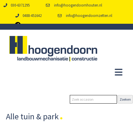
030-6371295
info@hoogendoornhouten.nl
0488-451642
info@hoogendoornzetten.nl
Alle tuin & park