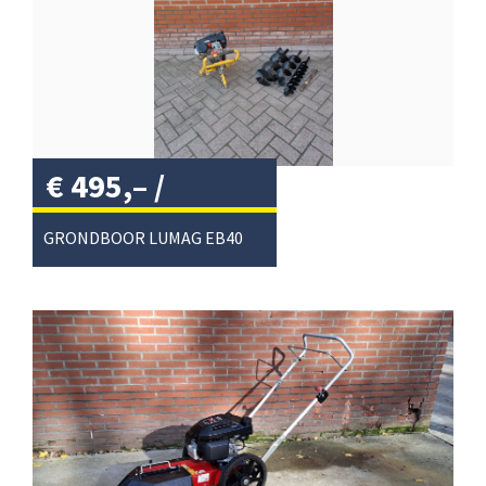
€
495,–
/
GRONDBOOR LUMAG EB400PRO