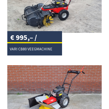
€
995,–
/
VARI CB80 VEEGMACHINE