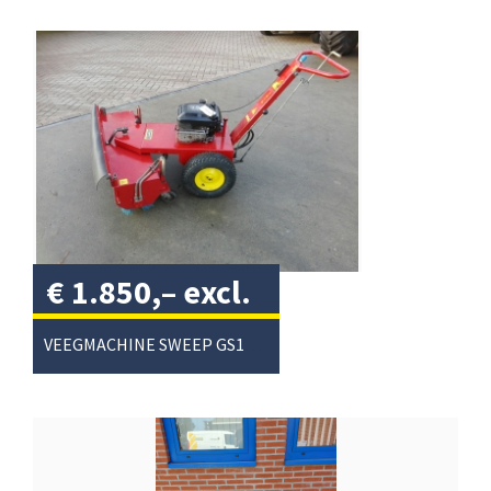
€
1.850,–
excl.
btw
/
VEEGMACHINE SWEEP GS1010