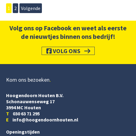
1
2
Volgende
Volg ons op Facebook en weet als eerste
de nieuwtjes binnen ons bedrijf!
VOLG ONS
Kom ons bezoeken
Hoogendoorn Houten B.V.
Schonauwenseweg 17
3994 MC Houten
T
030 63 71 295
E
info@hoogendoornhouten.nl
Openingstijden