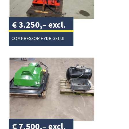
€
3.250,–
excl.
btw
/
COMPRESSOR HYDR.GELUIDGEDEMPT
€
7.500,–
excl.