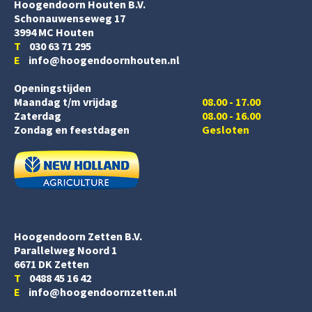
Hoogendoorn Houten B.V.
Schonauwenseweg 17
3994 MC Houten
T
030 63 71 295
E
info@hoogendoornhouten.nl
Openingstijden
Maandag t/m vrijdag
08.00 - 17.00
Zaterdag
08.00 - 16.00
Zondag en feestdagen
Gesloten
Hoogendoorn Zetten B.V.
Parallelweg Noord 1
6671 DK Zetten
T
0488 45 16 42
E
info@hoogendoornzetten.nl