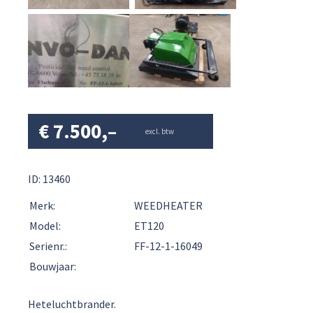
€
7.500,–
excl. btw
ID: 13460
Merk:
WEEDHEATER
Model:
ET120
Serienr.:
FF-12-1-16049
Bouwjaar:
Heteluchtbrander.