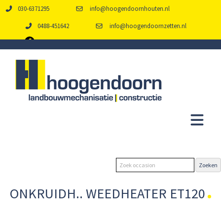
030-6371295
info@hoogendoornhouten.nl
0488-451642
info@hoogendoornzetten.nl
ONKRUIDH.. WEEDHEATER ET120