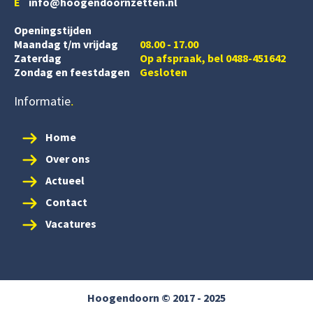
E
info@hoogendoornzetten.nl
Openingstijden
Maandag t/m vrijdag
08.00 - 17.00
Zaterdag
Op afspraak, bel 0488-451642
Zondag en feestdagen
Gesloten
Informatie
Home
Over ons
Actueel
Contact
Vacatures
Hoogendoorn © 2017 - 2025