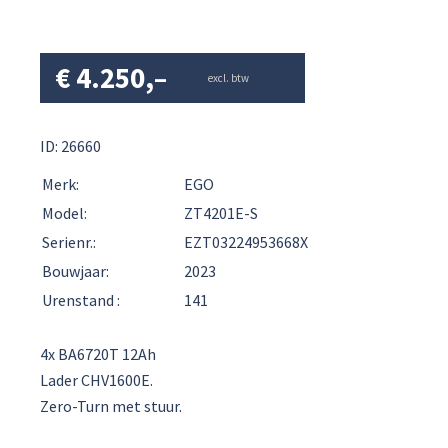
€
4.250,–
excl. btw
ID: 26660
Merk:
EGO
Model:
ZT4201E-S
Serienr.:
EZT03224953668X
Bouwjaar:
2023
Urenstand :
141
4x BA6720T 12Ah
Lader CHV1600E.
Zero-Turn met stuur.