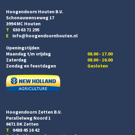
Hoogendoorn Houten B.V.
Schonauwenseweg 17
3994 MC Houten
T
030 63 71 295
E
info@hoogendoornhouten.nl
Openingstijden
Maandag t/m vrijdag
08.00 - 17.00
Zaterdag
08.00 - 16.00
Zondag en feestdagen
Gesloten
Hoogendoorn Zetten B.V.
Parallelweg Noord 1
6671 DK Zetten
T
0488 45 16 42