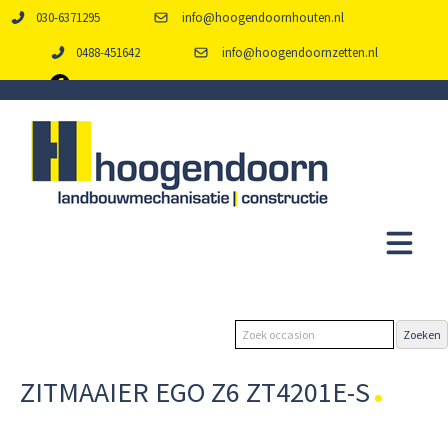
030-6371295
info@hoogendoornhouten.nl
0488-451642
info@hoogendoornzetten.nl
ZITMAAIER EGO Z6 ZT4201E-S