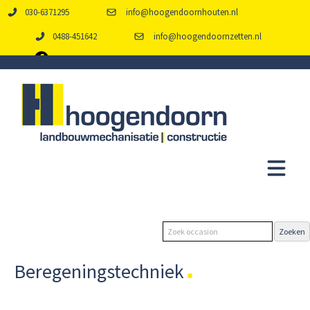
030-6371295
info@hoogendoornhouten.nl
0488-451642
info@hoogendoornzetten.nl
Beregeningstechniek