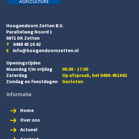
Hoogendoorn Zetten B.V.
Parallelweg Noord 1
6671 DK Zetten
T
0488 45 16 42
E
info@hoogendoornzetten.nl
Openingstijden
Maandag t/m vrijdag
08.00 - 17.00
Zaterdag
Op afspraak, bel 0488-451642
Zondag en feestdagen
Gesloten
Informatie
Home
Over ons
Actueel