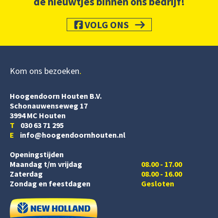
de nieuwtjes binnen ons bedrijf!
VOLG ONS
Kom ons bezoeken
Hoogendoorn Houten B.V.
Schonauwenseweg 17
3994 MC Houten
T
030 63 71 295
E
info@hoogendoornhouten.nl
Openingstijden
Maandag t/m vrijdag
08.00 - 17.00
Zaterdag
08.00 - 16.00
Zondag en feestdagen
Gesloten