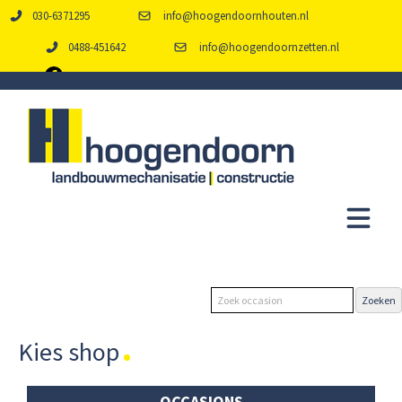
030-6371295
info@hoogendoornhouten.nl
0488-451642
info@hoogendoornzetten.nl
Kies shop
OCCASIONS