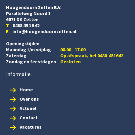
Hoogendoorn Zetten B.V.
Parallelweg Noord 1
6671 DK Zetten
T
0488 45 16 42
E
info@hoogendoornzetten.nl
Openingstijden
Maandag t/m vrijdag
08.00 - 17.00
Zaterdag
Op afspraak, bel 0488-451642
Zondag en feestdagen
Gesloten
Informatie
Home
Over ons
Actueel
Contact
Vacatures