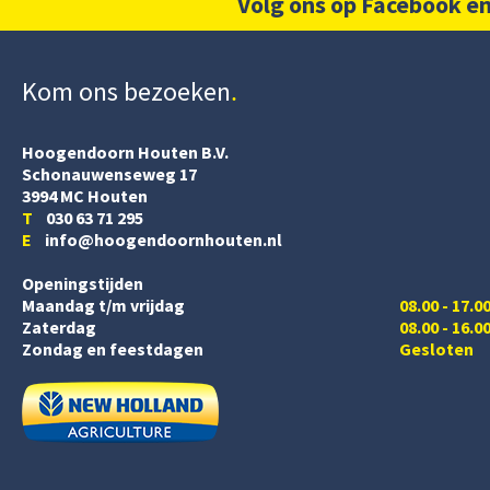
Volg ons op Facebook en
Kom ons bezoeken
Hoogendoorn Houten B.V.
Schonauwenseweg 17
3994 MC Houten
T
030 63 71 295
E
info@hoogendoornhouten.nl
Openingstijden
Maandag t/m vrijdag
08.00 - 17.0
Zaterdag
08.00 - 16.0
Zondag en feestdagen
Gesloten