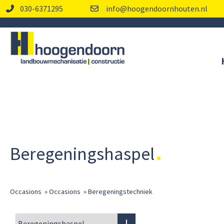
030-6371295
info@hoogendoornhouten.nl
Beregeningshaspel
Occasions
»
Occasions
»
Beregeningstechniek