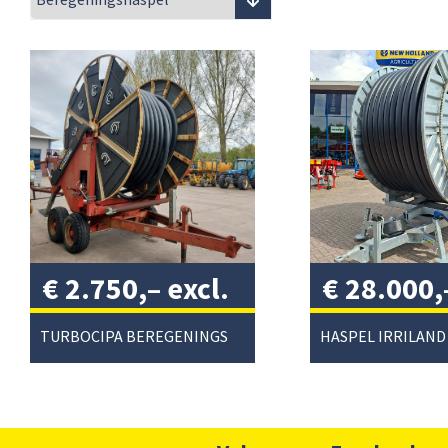
€
2.750,–
excl.
€
28.000,
btw
/
excl. btw
TURBOCIPA BEREGENINGSHASPEL