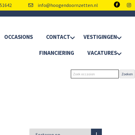
51642
info@hoogendoornzetten.nl
OCCASIONS
CONTACT
VESTIGINGEN
FINANCIERING
VACATURES