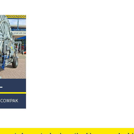
–
/
HASPEL IRRILAND COMPAKT110/450