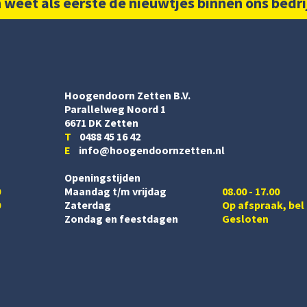
 weet als eerste de nieuwtjes binnen ons bedri
Hoogendoorn Zetten B.V.
Parallelweg Noord 1
6671 DK Zetten
T
0488 45 16 42
E
info@hoogendoornzetten.nl
Openingstijden
0
Maandag t/m vrijdag
08.00 - 17.00
0
Zaterdag
Op afspraak, bel
Zondag en feestdagen
Gesloten