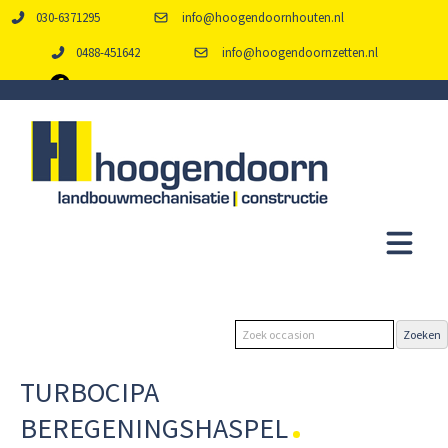
030-6371295
info@hoogendoornhouten.nl
0488-451642
info@hoogendoornzetten.nl
TURBOCIPA
BEREGENINGSHASPEL