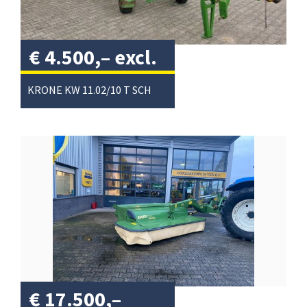
€
4.500,–
excl.
btw
/
KRONE KW 11.02/10 T SCHUDDER
€
17.500,–