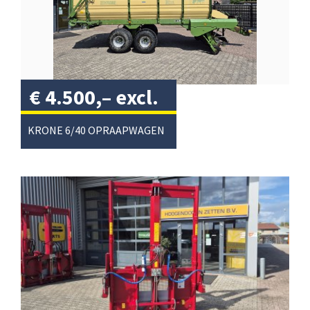
€
4.500,–
excl.
btw
/
KRONE 6/40 OPRAAPWAGEN