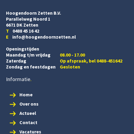
Hoogendoorn Zetten B.V.
Parallelweg Noord 1
6671 DK Zetten
T
0488 45 16 42
E
info@hoogendoornzetten.nl
Openingstijden
Maandag t/m vrijdag
08.00 - 17.00
Zaterdag
Op afspraak, bel 0488-451642
Zondag en feestdagen
Gesloten
Informatie
Home
Over ons
Actueel
Contact
Vacatures