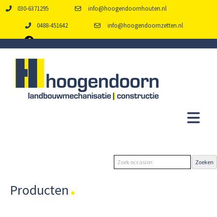
030-6371295
info@hoogendoornhouten.nl
0488-451642
info@hoogendoornzetten.nl
Producten