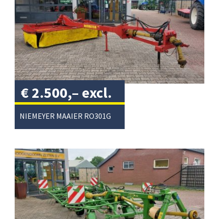
€
2.500,–
excl.
btw
/
NIEMEYER MAAIER RO301G