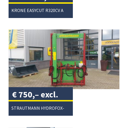
excl. btw
/
KRONE EASYCUT R320CV ACHTERMAAIER
€
750,–
excl.
btw
/
STRAUTMANN HYDROFOX-HK KUILVOERSNIJDER