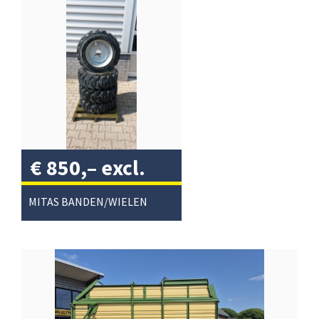
€
850,–
excl.
btw
/
MITAS BANDEN/WIELEN