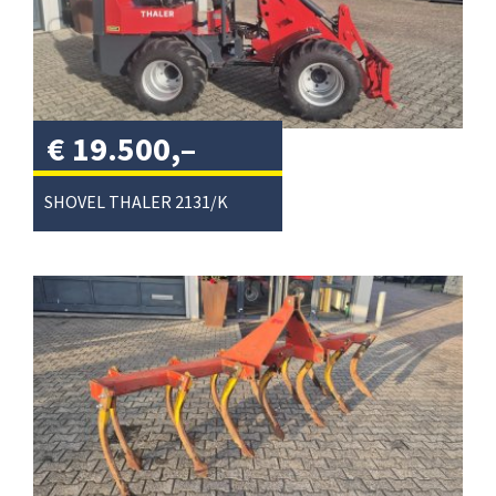
€
19.500,–
excl. btw
/
SHOVEL THALER 2131/K