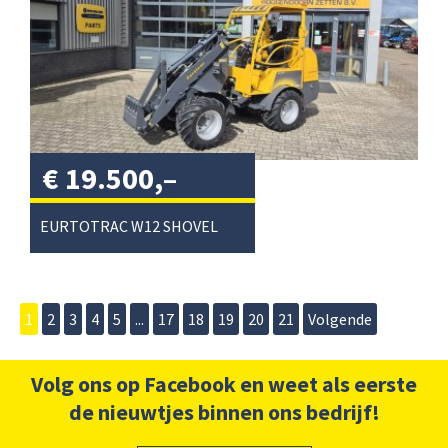
€
19.500,–
excl. btw
/
EURTOTRAC W12 SHOVEL
1
2
3
4
5
...
17
18
19
20
21
Volgende
Volg ons op Facebook en weet als eerste
de nieuwtjes binnen ons bedrijf!