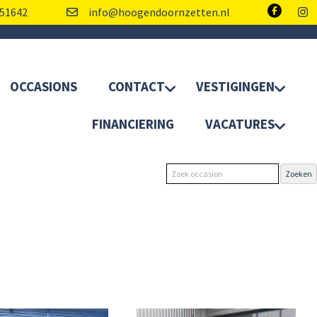
51642
info@hoogendoornzetten.nl
OCCASIONS
CONTACT
VESTIGINGEN
FINANCIERING
VACATURES