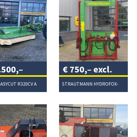
.500,–
€
750,–
excl.
. btw
/
btw
/
KRONE EASYCUT R320CV ACHTERMAAIER
STRAUTMANN HYDROFOX-HK KUILVOERSNIJDER