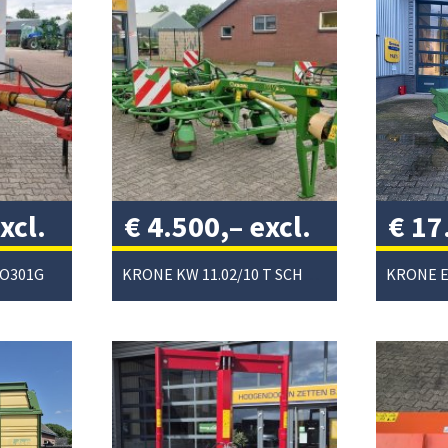
xcl.
€
4.500,–
excl.
€
17
btw
/
excl
RO301G
KRONE KW 11.02/10 T SCHUDDER