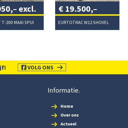
950,–
excl.
€
19.500,–
/
excl. btw
/
PERFECT T-200 MAAI SPUIT COMBI
EURTOTRAC W12 SHOVEL
jf!
VOLG ONS
Informatie
Home
Over ons
Actueel