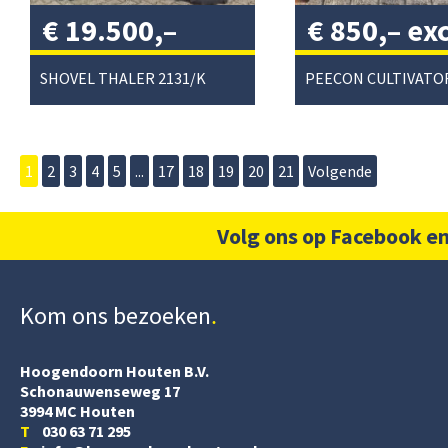
€
19.500,–
€
850,–
exc
excl. btw
/
btw
/
SHOVEL THALER 2131/K
1
2
3
4
5
...
17
18
19
20
21
Volgende
Volg ons op Facebook en
Kom ons bezoeken
Hoogendoorn Houten B.V.
Schonauwenseweg 17
3994 MC Houten
T
030 63 71 295