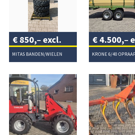
€
850,–
excl.
€
4.500,–
e
btw
/
btw
/
MITAS BANDEN/WIELEN
KRONE 6/40 OPRA