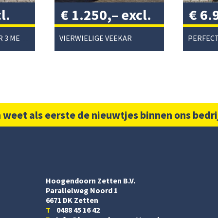
l.
€
1.250,–
excl.
€
6.
btw
/
btw
PEECON CULTIVATOR 3 METER
VIERWIELIGE VEEKAR
 weet als eerste de nieuwtjes binnen ons bedri
Hoogendoorn Zetten B.V.
Parallelweg Noord 1
6671 DK Zetten
T
0488 45 16 42