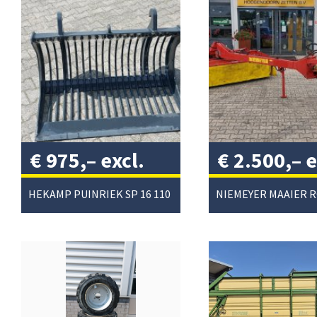
€
975,–
excl.
€
2.500,–
e
btw
/
btw
/
HEKAMP PUINRIEK SP 16 110
NIEMEYER MAAIER 