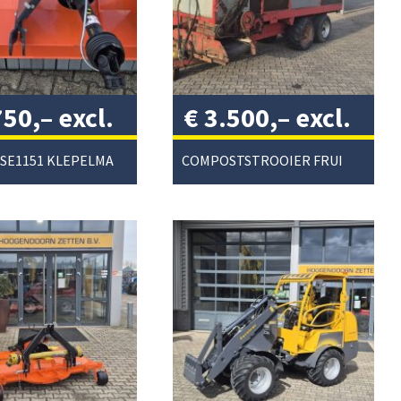
750,–
excl.
€
3.500,–
excl.
/
btw
/
KUBOTA SE1151 KLEPELMAAIER
COMPOSTSTROOIER FRUITTEELT