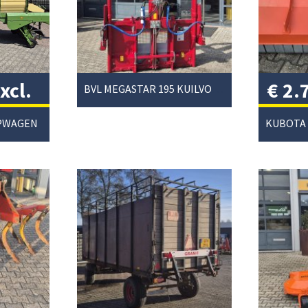
xcl.
€
2.
BVL MEGASTAR 195 KUILVOERSNIJDER
btw
APWAGEN