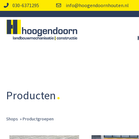
030-6371295
info@hoogendoornhouten.nl
Producten
Shops
»
Productgroepen