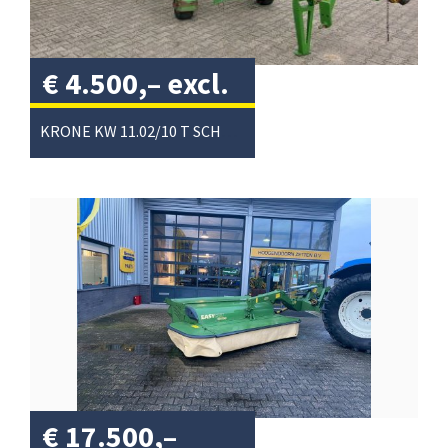
€
4.500,–
excl.
btw
/
KRONE KW 11.02/10 T SCHUDDER
€
17.500,–