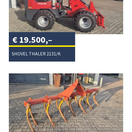
€
19.500,–
excl. btw
/
SHOVEL THALER 2131/K