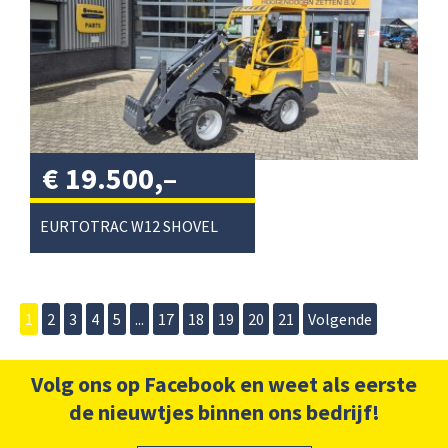
€
19.500,–
excl. btw
/
EURTOTRAC W12 SHOVEL
1
2
3
4
5
...
17
18
19
20
21
Volgende
Volg ons op Facebook en weet als eerste
de nieuwtjes binnen ons bedrijf!