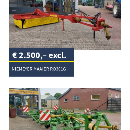
€
2.500,–
excl.
btw
/
NIEMEYER MAAIER RO301G