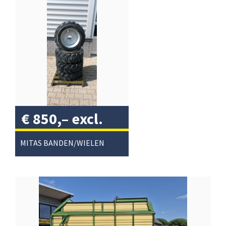
€
850,–
excl.
btw
/
MITAS BANDEN/WIELEN