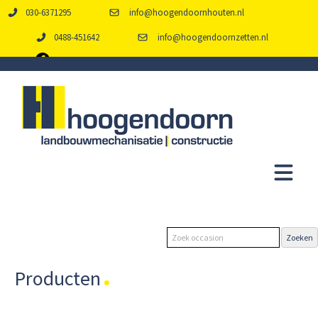
030-6371295
info@hoogendoornhouten.nl
0488-451642
info@hoogendoornzetten.nl
Producten