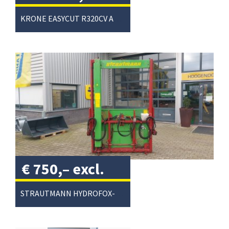
excl. btw
/
KRONE EASYCUT R320CV ACHTERMAAIER
€
750,–
excl.
btw
/
STRAUTMANN HYDROFOX-HK KUILVOERSNIJDER