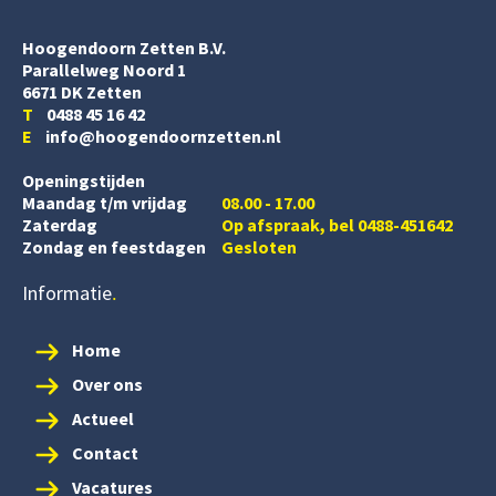
Hoogendoorn Zetten B.V.
Parallelweg Noord 1
6671 DK Zetten
T
0488 45 16 42
E
info@hoogendoornzetten.nl
Openingstijden
Maandag t/m vrijdag
08.00 - 17.00
Zaterdag
Op afspraak, bel 0488-451642
Zondag en feestdagen
Gesloten
Informatie
Home
Over ons
Actueel
Contact
Vacatures