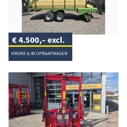
€
4.500,–
excl.
btw
/
KRONE 6/40 OPRAAPWAGEN