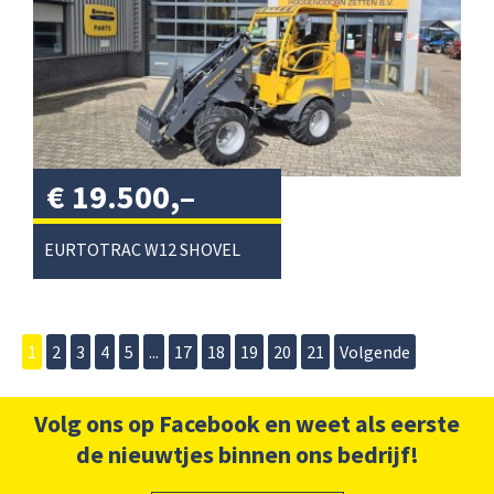
€
19.500,–
excl. btw
/
EURTOTRAC W12 SHOVEL
1
2
3
4
5
...
17
18
19
20
21
Volgende
Volg ons op Facebook en weet als eerste
de nieuwtjes binnen ons bedrijf!