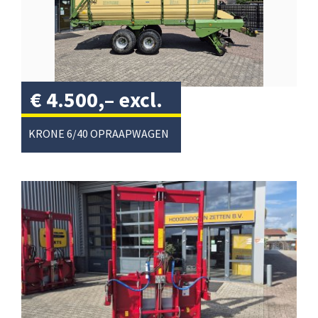
€
4.500,–
excl.
btw
/
KRONE 6/40 OPRAAPWAGEN