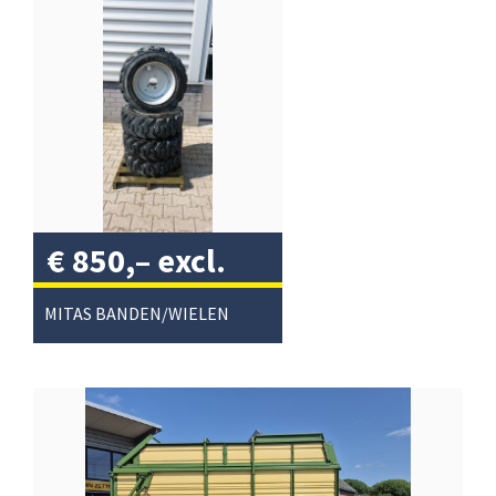
€
850,–
excl.
btw
/
MITAS BANDEN/WIELEN