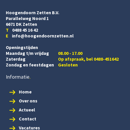
Hoogendoorn Zetten B.V.
Parallelweg Noord 1
6671 DK Zetten
T
0488 45 16 42
E
info@hoogendoornzetten.nl
Openingstijden
Maandag t/m vrijdag
08.00 - 17.00
Zaterdag
Op afspraak, bel 0488-451642
Zondag en feestdagen
Gesloten
Informatie
Home
Over ons
Actueel
Contact
Vacatures