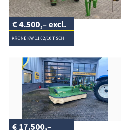
€
4.500,–
excl.
btw
/
KRONE KW 11.02/10 T SCHUDDER
€
17.500,–