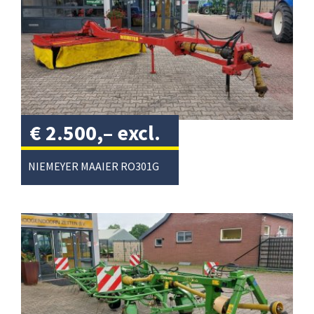
€
2.500,–
excl.
btw
/
NIEMEYER MAAIER RO301G