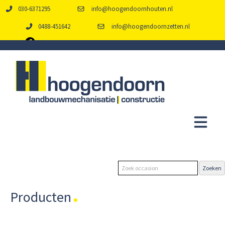
030-6371295
info@hoogendoornhouten.nl
0488-451642
info@hoogendoornzetten.nl
Producten