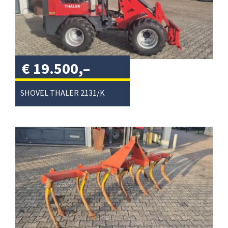
€
19.500,–
excl. btw
/
SHOVEL THALER 2131/K