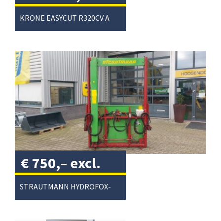
excl. btw
/
KRONE EASYCUT R320CV ACHTERMAAIER
€
750,–
excl.
btw
/
STRAUTMANN HYDROFOX-HK KUILVOERSNIJDER