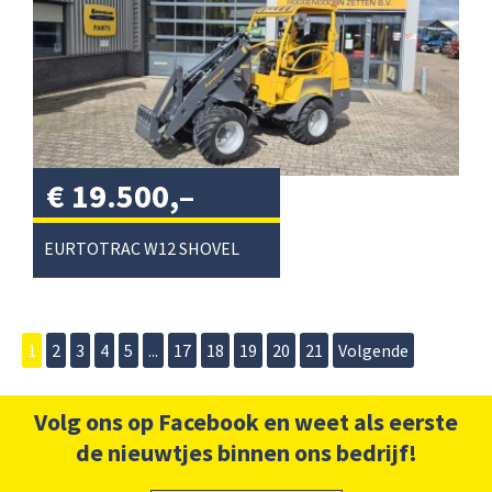
€
19.500,–
excl. btw
/
EURTOTRAC W12 SHOVEL
1
2
3
4
5
...
17
18
19
20
21
Volgende
Volg ons op Facebook en weet als eerste
de nieuwtjes binnen ons bedrijf!