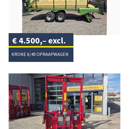
€
4.500,–
excl.
btw
/
KRONE 6/40 OPRAAPWAGEN