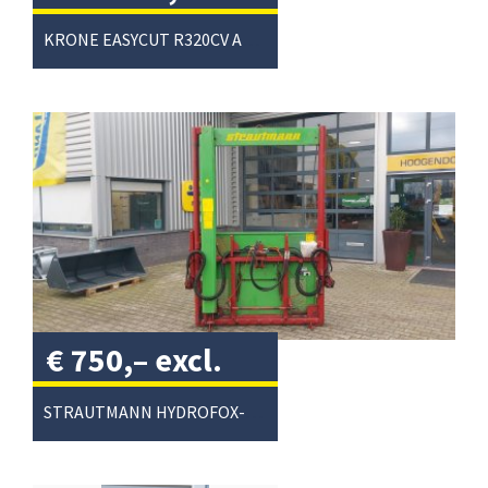
excl. btw
/
KRONE EASYCUT R320CV ACHTERMAAIER
€
750,–
excl.
btw
/
STRAUTMANN HYDROFOX-HK KUILVOERSNIJDER