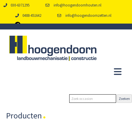
030-6371295
info@hoogendoornhouten.nl
0488-451642
info@hoogendoornzetten.nl
Producten