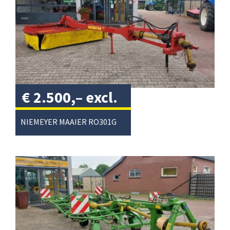
€
2.500,–
excl.
btw
/
NIEMEYER MAAIER RO301G