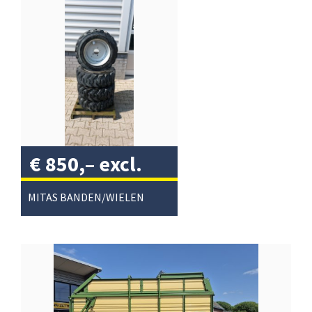
€
850,–
excl.
btw
/
MITAS BANDEN/WIELEN