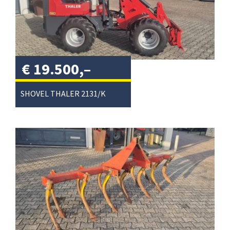
€
19.500,–
excl. btw
/
SHOVEL THALER 2131/K