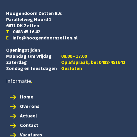
Hoogendoorn Zetten B.V.
Parallelweg Noord 1
6671 DK Zetten
T
0488 45 16 42
E
info@hoogendoornzetten.nl
Openingstijden
Maandag t/m vrijdag
08.00 - 17.00
Zaterdag
Op afspraak, bel 0488-451642
Zondag en feestdagen
Gesloten
Informatie
Home
Over ons
Actueel
Contact
Vacatures