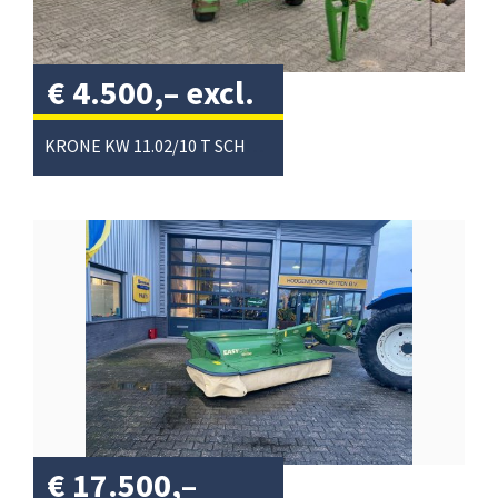
€
4.500,–
excl.
btw
/
KRONE KW 11.02/10 T SCHUDDER
€
17.500,–