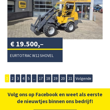
€
19.500,–
excl. btw
/
EURTOTRAC W12 SHOVEL
1
2
3
4
5
...
17
18
19
20
21
Volgende
Volg ons op Facebook en weet als eerste
de nieuwtjes binnen ons bedrijf!