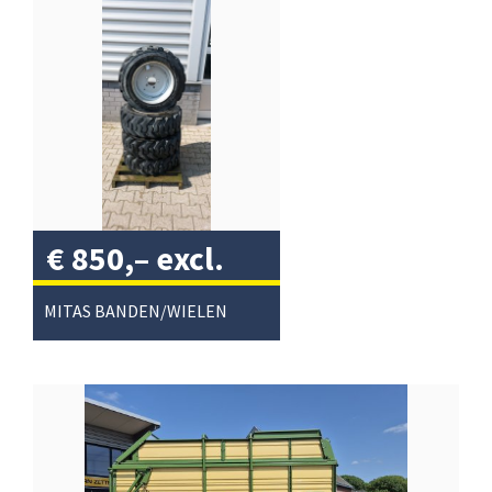
€
850,–
excl.
btw
/
MITAS BANDEN/WIELEN