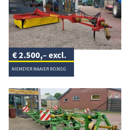
€
2.500,–
excl.
btw
/
NIEMEYER MAAIER RO301G