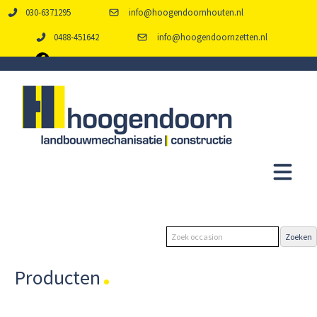
030-6371295
info@hoogendoornhouten.nl
0488-451642
info@hoogendoornzetten.nl
Producten