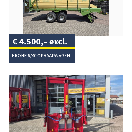
€
4.500,–
excl.
btw
/
KRONE 6/40 OPRAAPWAGEN