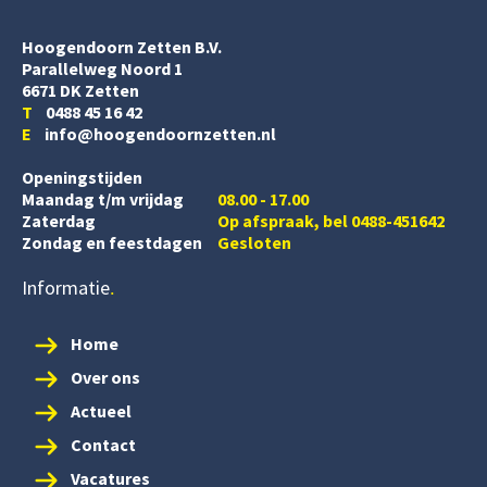
Hoogendoorn Zetten B.V.
Parallelweg Noord 1
6671 DK Zetten
T
0488 45 16 42
E
info@hoogendoornzetten.nl
Openingstijden
Maandag t/m vrijdag
08.00 - 17.00
Zaterdag
Op afspraak, bel 0488-451642
Zondag en feestdagen
Gesloten
Informatie
Home
Over ons
Actueel
Contact
Vacatures