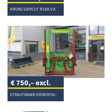
excl. btw
/
KRONE EASYCUT R320CV ACHTERMAAIER
€
750,–
excl.
btw
/
STRAUTMANN HYDROFOX-HK KUILVOERSNIJDER