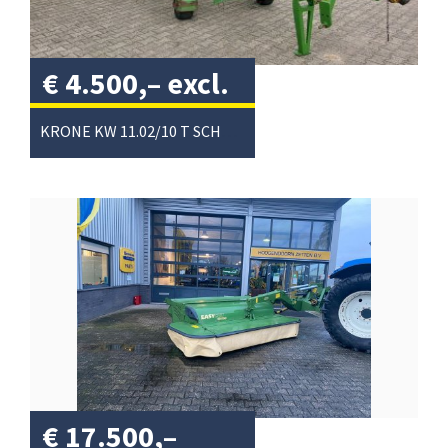
€
4.500,–
excl.
btw
/
KRONE KW 11.02/10 T SCHUDDER
€
17.500,–