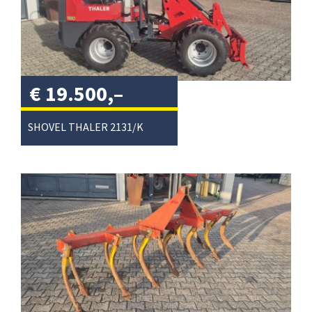
€
19.500,–
excl. btw
/
SHOVEL THALER 2131/K