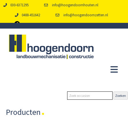
030-6371295
info@hoogendoornhouten.nl
0488-451642
info@hoogendoornzetten.nl
Producten