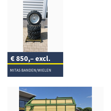
€
850,–
excl.
btw
/
MITAS BANDEN/WIELEN