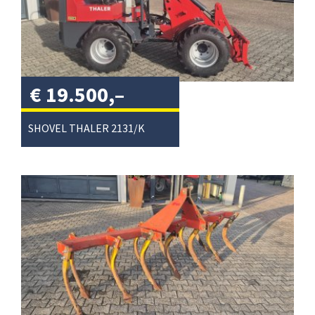
€
19.500,–
excl. btw
/
SHOVEL THALER 2131/K