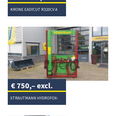
excl. btw
/
KRONE EASYCUT R320CV ACHTERMAAIER
€
750,–
excl.
btw
/
STRAUTMANN HYDROFOX-HK KUILVOERSNIJDER