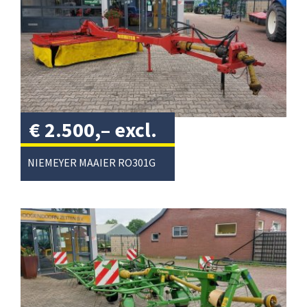
€
2.500,–
excl.
btw
/
NIEMEYER MAAIER RO301G