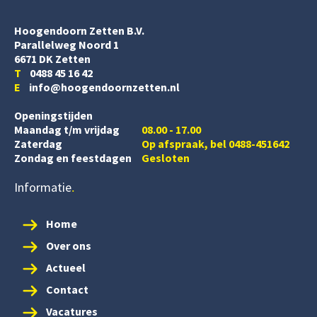
Hoogendoorn Zetten B.V.
Parallelweg Noord 1
6671 DK Zetten
T
0488 45 16 42
E
info@hoogendoornzetten.nl
Openingstijden
Maandag t/m vrijdag
08.00 - 17.00
Zaterdag
Op afspraak, bel 0488-451642
Zondag en feestdagen
Gesloten
Informatie
Home
Over ons
Actueel
Contact
Vacatures