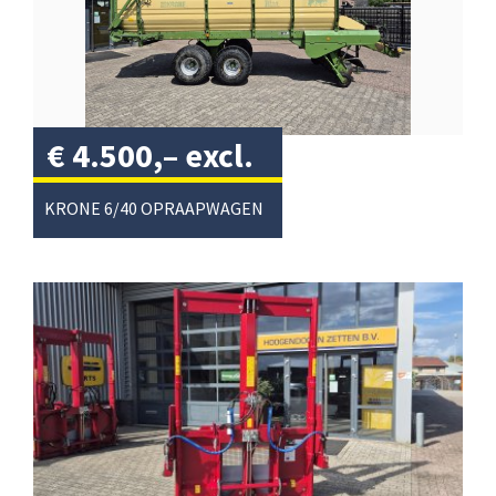
€
4.500,–
excl.
btw
/
KRONE 6/40 OPRAAPWAGEN