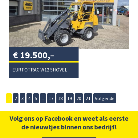
€
19.500,–
excl. btw
/
EURTOTRAC W12 SHOVEL
1
2
3
4
5
...
17
18
19
20
21
Volgende
Volg ons op Facebook en weet als eerste
de nieuwtjes binnen ons bedrijf!