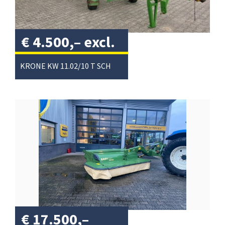
€
4.500,–
excl.
btw
/
KRONE KW 11.02/10 T SCHUDDER
€
17.500,–