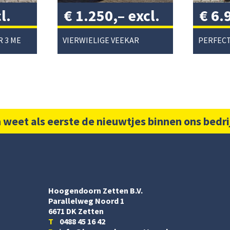
l.
€
1.250,–
excl.
€
6.
btw
/
btw
PEECON CULTIVATOR 3 METER
VIERWIELIGE VEEKAR
 weet als eerste de nieuwtjes binnen ons bedri
Hoogendoorn Zetten B.V.
Parallelweg Noord 1
6671 DK Zetten
T
0488 45 16 42