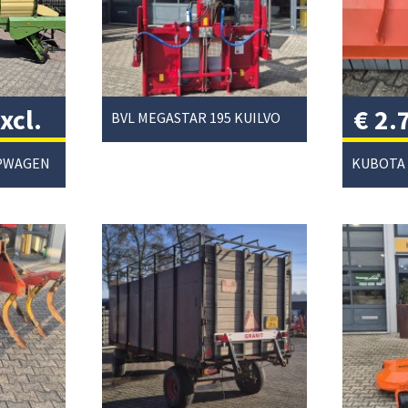
xcl.
€
2.
BVL MEGASTAR 195 KUILVOERSNIJDER
btw
APWAGEN