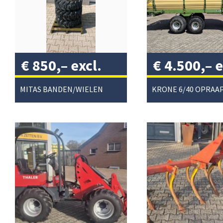
€
850,–
excl.
€
4.500,–
e
btw
/
btw
/
MITAS BANDEN/WIELEN
KRONE 6/40 OPRA