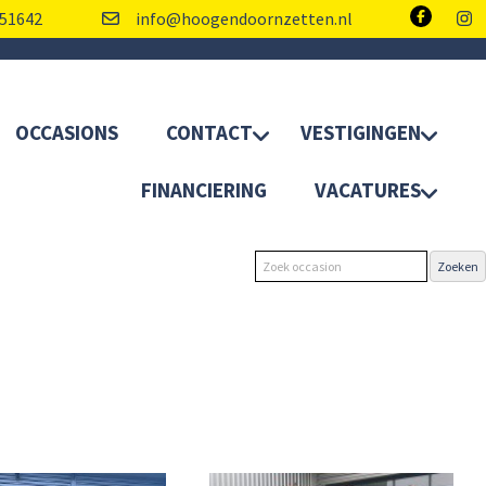
51642
info@hoogendoornzetten.nl
OCCASIONS
CONTACT
VESTIGINGEN
FINANCIERING
VACATURES