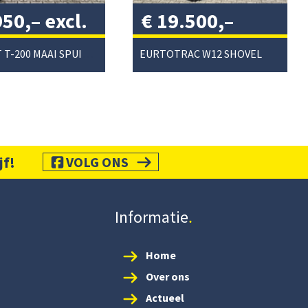
950,–
excl.
€
19.500,–
/
excl. btw
/
PERFECT T-200 MAAI SPUIT COMBI
EURTOTRAC W12 SHOVEL
jf!
VOLG ONS
Informatie
Home
Over ons
Actueel