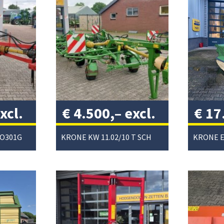
xcl.
€
4.500,–
excl.
€
17
btw
/
excl
RO301G
KRONE KW 11.02/10 T SCHUDDER