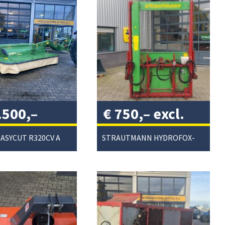
.500,–
€
750,–
excl.
. btw
/
btw
/
KRONE EASYCUT R320CV ACHTERMAAIER
STRAUTMANN HYDROFOX-HK KUILVOERSNIJDER