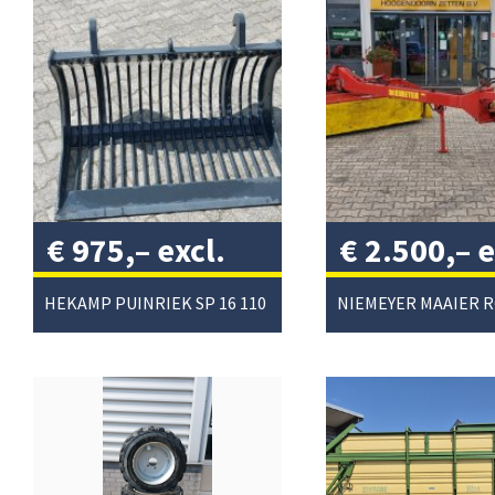
€
975,–
excl.
€
2.500,–
e
btw
/
btw
/
HEKAMP PUINRIEK SP 16 110
NIEMEYER MAAIER 