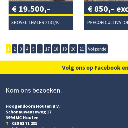
€
19.500,–
€
850,–
exc
excl. btw
/
btw
/
SHOVEL THALER 2131/K
1
2
3
4
5
...
17
18
19
20
21
Volgende
Volg ons op Facebook en
Kom ons bezoeken
Hoogendoorn Houten B.V.
Schonauwenseweg 17
3994 MC Houten
T
030 63 71 295