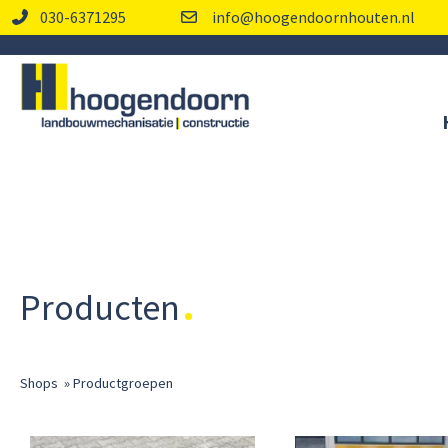
030-6371295
info@hoogendoornhouten.nl
Producten
Shops
»
Productgroepen