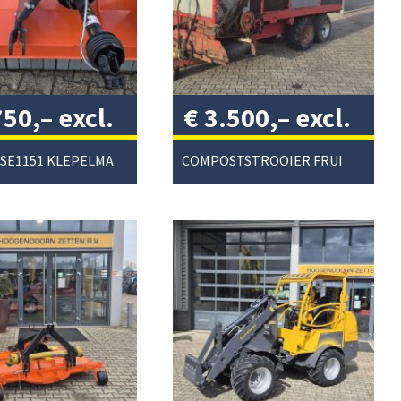
750,–
excl.
€
3.500,–
excl.
/
btw
/
KUBOTA SE1151 KLEPELMAAIER
COMPOSTSTROOIER FRUITTEELT