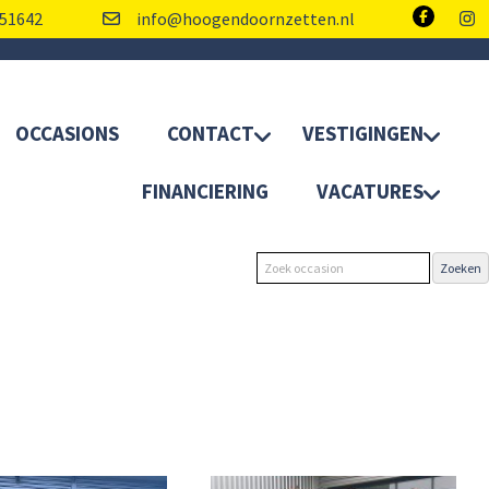
51642
info@hoogendoornzetten.nl
OCCASIONS
CONTACT
VESTIGINGEN
FINANCIERING
VACATURES