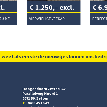
l.
€
1.250,–
excl.
€
6.
btw
/
btw
PEECON CULTIVATOR 3 METER
VIERWIELIGE VEEKAR
 weet als eerste de nieuwtjes binnen ons bedri
Hoogendoorn Zetten B.V.
Parallelweg Noord 1
6671 DK Zetten
T
0488 45 16 42