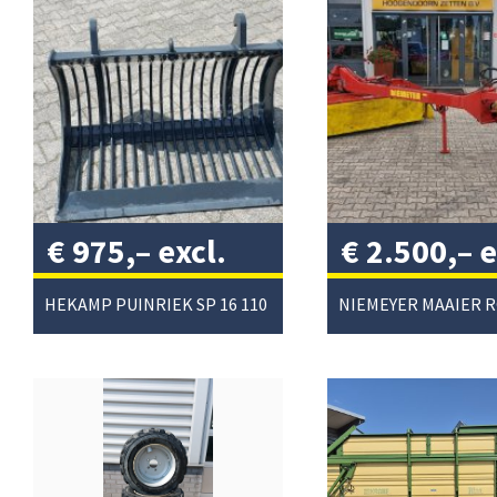
€
975,–
excl.
€
2.500,–
e
btw
/
btw
/
HEKAMP PUINRIEK SP 16 110
NIEMEYER MAAIER 