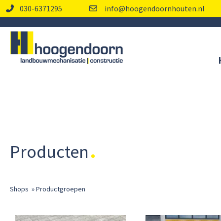
030-6371295
info@hoogendoornhouten.nl
Producten
Shops
»
Productgroepen