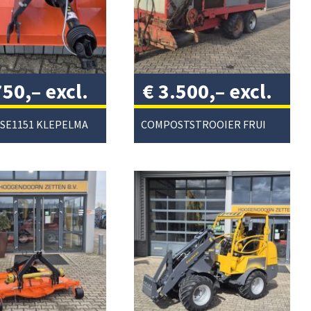
750,–
excl.
€
3.500,–
excl.
/
btw
/
KUBOTA SE1151 KLEPELMAAIER
COMPOSTSTROOIER FRUITTEELT