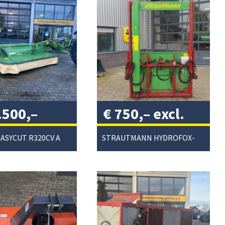
.500,–
€
750,–
excl.
. btw
/
btw
/
KRONE EASYCUT R320CV ACHTERMAAIER
STRAUTMANN HYDROFOX-HK KUILVOERSNIJDER