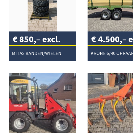
€
850,–
excl.
€
4.500,–
e
btw
/
btw
/
MITAS BANDEN/WIELEN
KRONE 6/40 OPRA