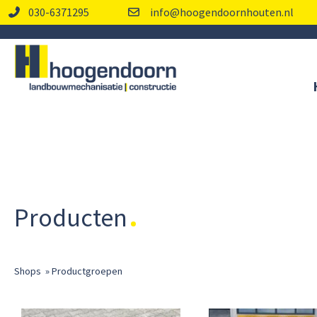
030-6371295
info@hoogendoornhouten.nl
Producten
Shops
»
Productgroepen