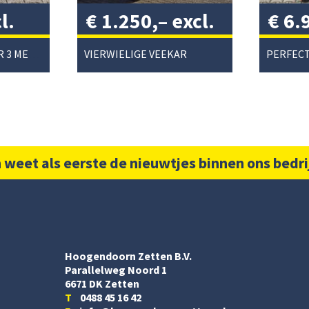
l.
€
1.250,–
excl.
€
6.
btw
/
btw
PEECON CULTIVATOR 3 METER
VIERWIELIGE VEEKAR
 weet als eerste de nieuwtjes binnen ons bedri
Hoogendoorn Zetten B.V.
Parallelweg Noord 1
6671 DK Zetten
T
0488 45 16 42