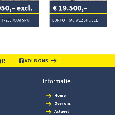
950,–
excl.
€
19.500,–
/
excl. btw
/
PERFECT T-200 MAAI SPUIT COMBI
EURTOTRAC W12 SHOVEL
jf!
VOLG ONS
Informatie
Home
Over ons
Actueel