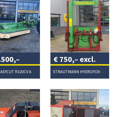
.500,–
€
750,–
excl.
. btw
/
btw
/
KRONE EASYCUT R320CV ACHTERMAAIER
STRAUTMANN HYDROFOX-HK KUILVOERSNIJDER