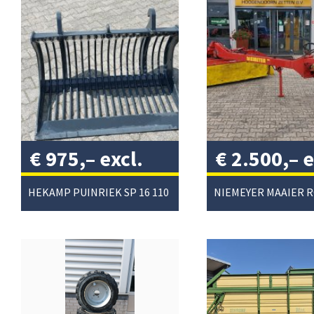
€
975,–
excl.
€
2.500,–
e
btw
/
btw
/
HEKAMP PUINRIEK SP 16 110
NIEMEYER MAAIER 