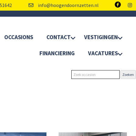
51642
info@hoogendoornzetten.nl
OCCASIONS
CONTACT
VESTIGINGEN
FINANCIERING
VACATURES