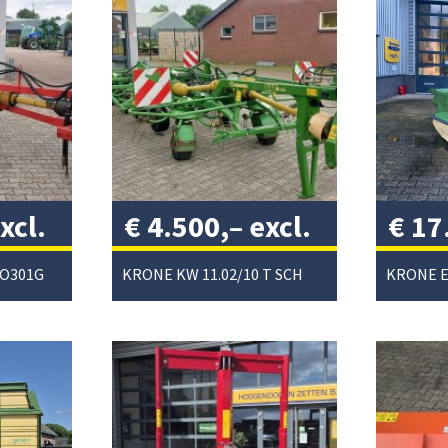
xcl.
€
4.500,–
excl.
€
17
btw
/
excl
RO301G
KRONE KW 11.02/10 T SCHUDDER