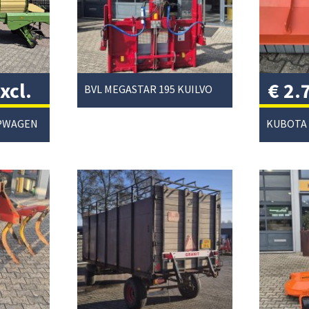
xcl.
€
2.
BVL MEGASTAR 195 KUILVOERSNIJDER
btw
APWAGEN