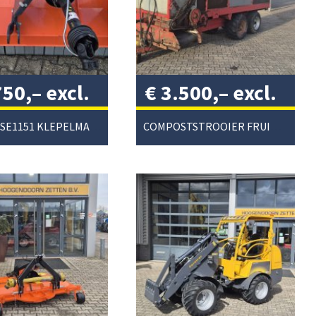
750,–
excl.
€
3.500,–
excl.
/
btw
/
KUBOTA SE1151 KLEPELMAAIER
COMPOSTSTROOIER FRUITTEELT