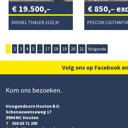
€
19.500,–
€
850,–
exc
excl. btw
/
btw
/
SHOVEL THALER 2131/K
1
2
3
4
5
...
17
18
19
20
21
Volgende
Volg ons op Facebook en
Kom ons bezoeken
Hoogendoorn Houten B.V.
Schonauwenseweg 17
3994 MC Houten
T
030 63 71 295