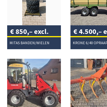
€
850,–
excl.
€
4.500,–
e
btw
/
btw
/
MITAS BANDEN/WIELEN
KRONE 6/40 OPRA