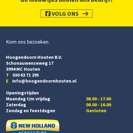
VOLG ONS
Kom ons bezoeken
Hoogendoorn Houten B.V.
Schonauwenseweg 17
3994 MC Houten
T
030 63 71 295
E
info@hoogendoornhouten.nl
Openingstijden
Maandag t/m vrijdag
08.00 - 17.00
Zaterdag
08.00 - 16.00
Zondag en feestdagen
Gesloten