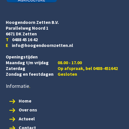
Hoogendoorn Zetten B.V.
Parallelweg Noord 1
6671 DK Zetten
T
0488 45 16 42
E
info@hoogendoornzetten.nl
Openingstijden
Maandag t/m vrijdag
08.00 - 17.00
Zaterdag
Op afspraak, bel 0488-451642
Zondag en feestdagen
Gesloten
Informatie
Home
Over ons
Actueel
Contact