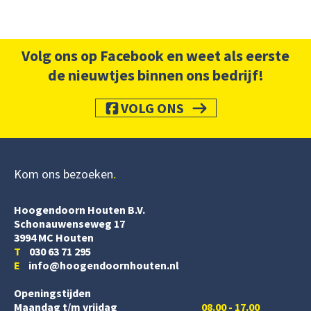
Volg ons op Facebook en weet als eerste
de nieuwtjes binnen ons bedrijf!
VOLG ONS
Kom ons bezoeken
Hoogendoorn Houten B.V.
Schonauwenseweg 17
3994 MC Houten
T
030 63 71 295
E
info@hoogendoornhouten.nl
Openingstijden
Maandag t/m vrijdag
08.00 - 17.00