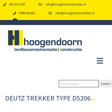
030-6371295
info@hoogendoornhouten.nl
0488-451642
info@hoogendoornzetten.nl
DEUTZ TREKKER TYPE D5206