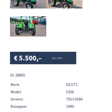
€
5.500,–
excl. btw
ID: 28865
Merk:
DEUTZ
Model:
5206
Serienr.:
7553 0586
Bouwjaar:
1980