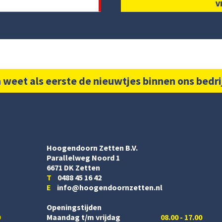
 weet als eerste de nieuwtjes binnen ons bedri
Hoogendoorn Zetten B.V.
Parallelweg Noord 1
6671 DK Zetten
T
0488 45 16 42
E
info@hoogendoornzetten.nl
Openingstijden
0
Maandag t/m vrijdag
08.00 - 17.00