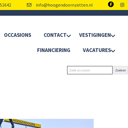
51642
info@hoogendoornzetten.nl
OCCASIONS
CONTACT
VESTIGINGEN
FINANCIERING
VACATURES