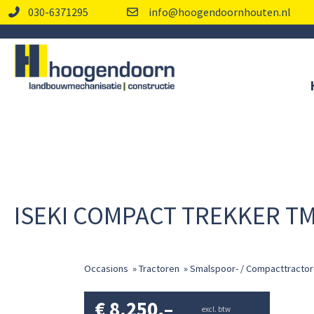
030-6371295
info@hoogendoornhouten.nl
ISEKI COMPACT TREKKER T
Occasions
»
Tractoren
»
Smalspoor- / Compacttracto
€
8.250,–
excl. btw