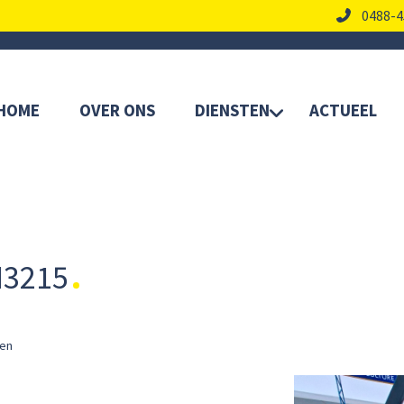
0488-4
HOME
OVER ONS
DIENSTEN
ACTUEEL
M3215
ren