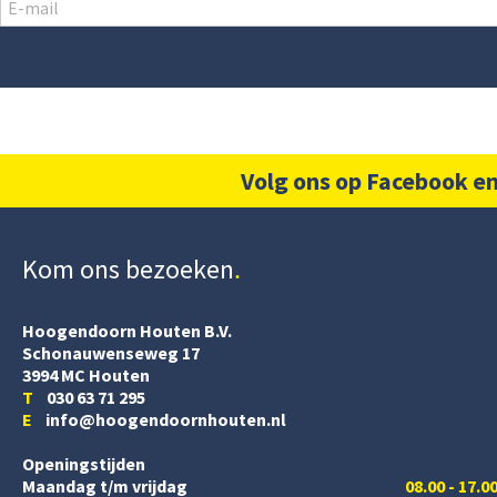
Volg ons op Facebook en
Kom ons bezoeken
Hoogendoorn Houten B.V.
Schonauwenseweg 17
3994 MC Houten
T
030 63 71 295
E
info@hoogendoornhouten.nl
Openingstijden
Maandag t/m vrijdag
08.00 - 17.0