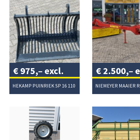
€
975,–
excl.
€
2.500,–
e
btw
/
btw
/
HEKAMP PUINRIEK SP 16 110
NIEMEYER MAAIER 