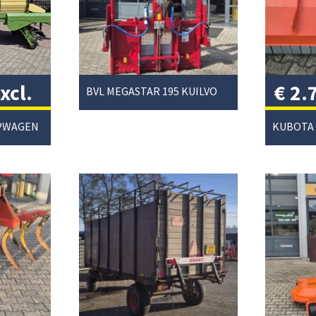
xcl.
€
2.
BVL MEGASTAR 195 KUILVOERSNIJDER
btw
APWAGEN