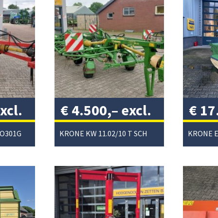
xcl.
€
4.500,–
excl.
€
17
btw
/
excl
RO301G
KRONE KW 11.02/10 T SCHUDDER