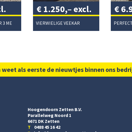
l.
€
1.250,–
excl.
€
6.
btw
/
btw
PEECON CULTIVATOR 3 METER
VIERWIELIGE VEEKAR
 weet als eerste de nieuwtjes binnen ons bedri
Hoogendoorn Zetten B.V.
Parallelweg Noord 1
6671 DK Zetten
T
0488 45 16 42