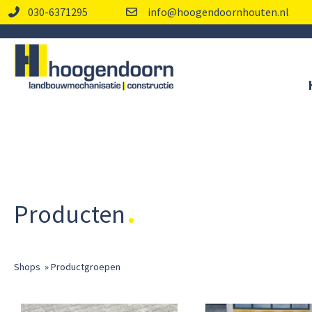
030-6371295
info@hoogendoornhouten.nl
Producten
Shops
»
Productgroepen