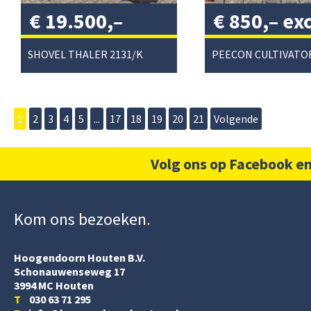
€
19.500,–
€
850,–
exc
excl. btw
/
btw
/
SHOVEL THALER 2131/K
1
2
3
4
5
...
17
18
19
20
21
Volgende
Volg ons op Facebook en
Kom ons bezoeken
Hoogendoorn Houten B.V.
Schonauwenseweg 17
3994 MC Houten
T
030 63 71 295