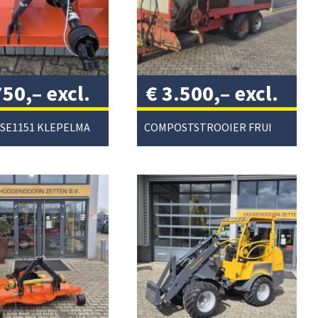
750,–
excl.
€
3.500,–
excl.
/
btw
/
KUBOTA SE1151 KLEPELMAAIER
COMPOSTSTROOIER FRUITTEELT