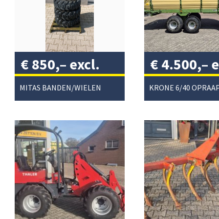
€
850,–
excl.
€
4.500,–
e
btw
/
btw
/
MITAS BANDEN/WIELEN
KRONE 6/40 OPRA