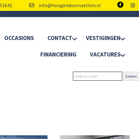
51642
info@hoogendoornzetten.nl
OCCASIONS
CONTACT
VESTIGINGEN
FINANCIERING
VACATURES