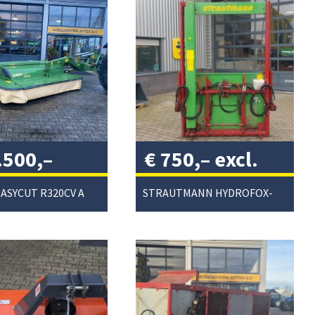
.500,–
€
750,–
excl.
. btw
/
btw
/
KRONE EASYCUT R320CV ACHTERMAAIER
STRAUTMANN HYDROFOX-HK KUILVOERSNIJDER