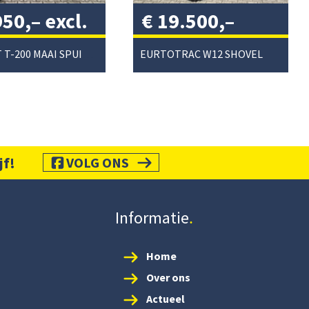
950,–
excl.
€
19.500,–
/
excl. btw
/
PERFECT T-200 MAAI SPUIT COMBI
EURTOTRAC W12 SHOVEL
jf!
VOLG ONS
Informatie
Home
Over ons
Actueel