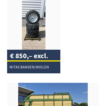
€
850,–
excl.
btw
/
MITAS BANDEN/WIELEN