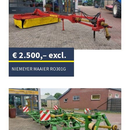
€
2.500,–
excl.
btw
/
NIEMEYER MAAIER RO301G