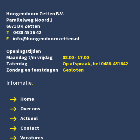
Hoogendoorn Zetten B.V.
Parallelweg Noord 1
6671 DK Zetten
T
0488 45 16 42
E
info@hoogendoornzetten.nl
Openingstijden
Maandag t/m vrijdag
08.00 - 17.00
Zaterdag
Op afspraak, bel 0488-451642
Zondag en feestdagen
Gesloten
Informatie
Home
Over ons
Actueel
Contact
Vacatures