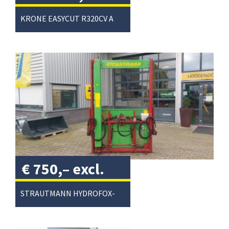
excl. btw
/
KRONE EASYCUT R320CV ACHTERMAAIER
€
750,–
excl.
btw
/
STRAUTMANN HYDROFOX-HK KUILVOERSNIJDER