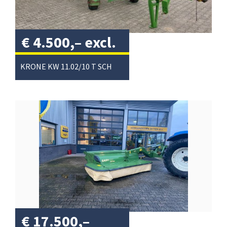
€
4.500,–
excl.
btw
/
KRONE KW 11.02/10 T SCHUDDER
€
17.500,–