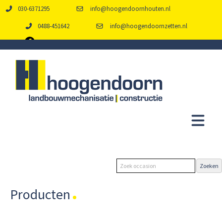
030-6371295
info@hoogendoornhouten.nl
0488-451642
info@hoogendoornzetten.nl
Producten