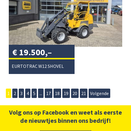
€
19.500,–
excl. btw
/
EURTOTRAC W12 SHOVEL
1
2
3
4
5
...
17
18
19
20
21
Volgende
Volg ons op Facebook en weet als eerste
de nieuwtjes binnen ons bedrijf!