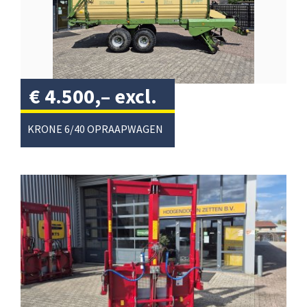
€
4.500,–
excl.
btw
/
KRONE 6/40 OPRAAPWAGEN