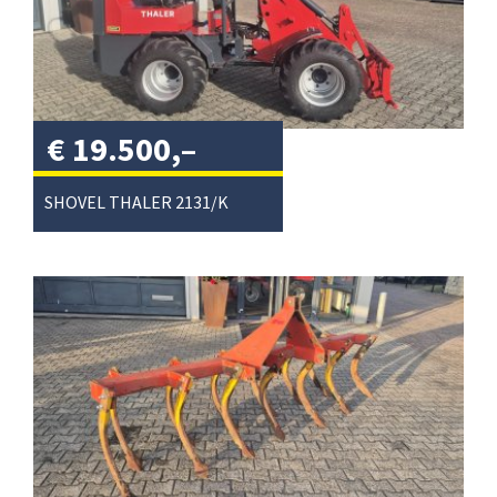
€
19.500,–
excl. btw
/
SHOVEL THALER 2131/K