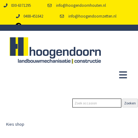
030-6371295
info@hoogendoornhouten.nl
0488-451642
info@hoogendoornzetten.nl
Kies shop