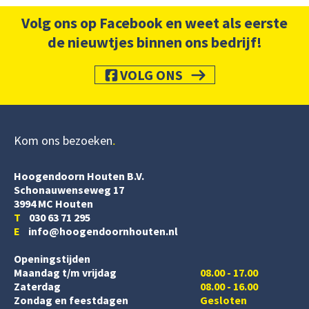
Volg ons op Facebook en weet als eerste
de nieuwtjes binnen ons bedrijf!
VOLG ONS
Kom ons bezoeken
Hoogendoorn Houten B.V.
Schonauwenseweg 17
3994 MC Houten
T
030 63 71 295
E
info@hoogendoornhouten.nl
Openingstijden
Maandag t/m vrijdag
08.00 - 17.00
Zaterdag
08.00 - 16.00
Zondag en feestdagen
Gesloten