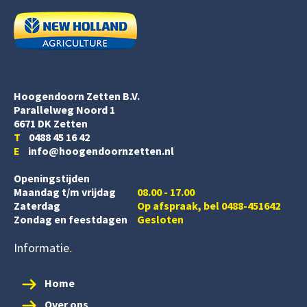
Hoogendoorn Zetten B.V.
Parallelweg Noord 1
6671 DK Zetten
T
0488 45 16 42
E
info@hoogendoornzetten.nl
Openingstijden
Maandag t/m vrijdag
08.00 - 17.00
Zaterdag
Op afspraak, bel 0488-451642
Zondag en feestdagen
Gesloten
Informatie
Home
Over ons