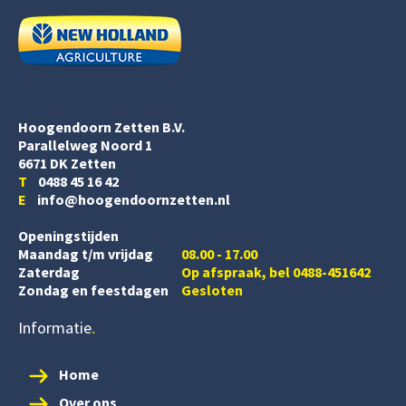
Hoogendoorn Zetten B.V.
Parallelweg Noord 1
6671 DK Zetten
T
0488 45 16 42
E
info@hoogendoornzetten.nl
Openingstijden
Maandag t/m vrijdag
08.00 - 17.00
Zaterdag
Op afspraak, bel 0488-451642
Zondag en feestdagen
Gesloten
Informatie
Home
Over ons