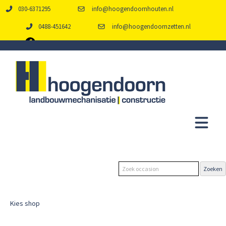
030-6371295
info@hoogendoornhouten.nl
0488-451642
info@hoogendoornzetten.nl
Kies shop