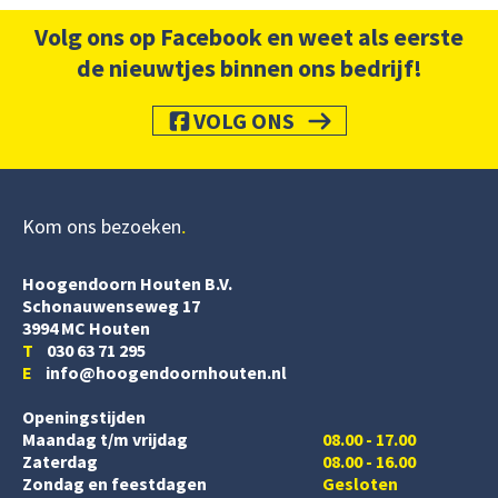
Volg ons op Facebook en weet als eerste
de nieuwtjes binnen ons bedrijf!
VOLG ONS
Kom ons bezoeken
Hoogendoorn Houten B.V.
Schonauwenseweg 17
3994 MC Houten
T
030 63 71 295
E
info@hoogendoornhouten.nl
Openingstijden
Maandag t/m vrijdag
08.00 - 17.00
Zaterdag
08.00 - 16.00
Zondag en feestdagen
Gesloten