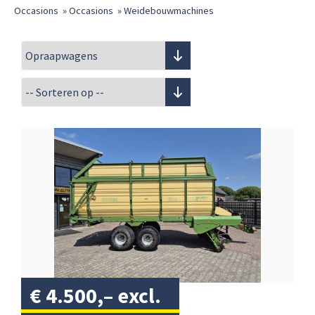
Occasions
»
Occasions
»
Weidebouwmachines
€
4.500,–
excl.