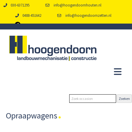
030-6371295
info@hoogendoornhouten.nl
0488-451642
info@hoogendoornzetten.nl
Opraapwagens