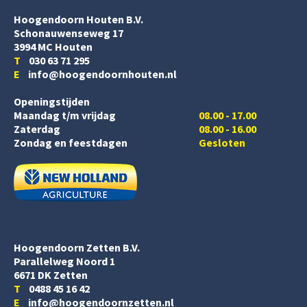
Hoogendoorn Houten B.V.
Schonauwenseweg 17
3994 MC Houten
T
030 63 71 295
E
info@hoogendoornhouten.nl
Openingstijden
Maandag t/m vrijdag
08.00 - 17.00
Zaterdag
08.00 - 16.00
Zondag en feestdagen
Gesloten
Hoogendoorn Zetten B.V.
Parallelweg Noord 1
6671 DK Zetten
T
0488 45 16 42
E
info@hoogendoornzetten.nl