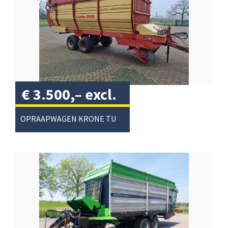
€
3.500,–
excl.
btw
/
OPRAAPWAGEN KRONE TURBO 3500