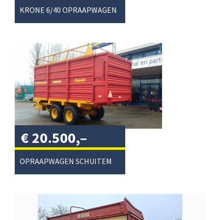
btw
/
KRONE 6/40 OPRAAPWAGEN
€
20.500,–
excl. btw
/
OPRAAPWAGEN SCHUITEMAKER 125S