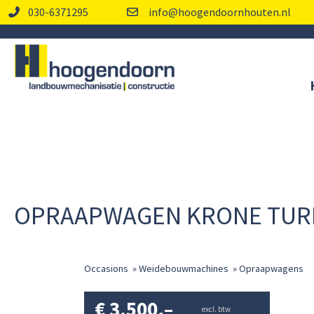
030-6371295
info@hoogendoornhouten.nl
OPRAAPWAGEN KRONE TUR
Occasions
»
Weidebouwmachines
»
Opraapwagens
€
3.500,–
excl. btw