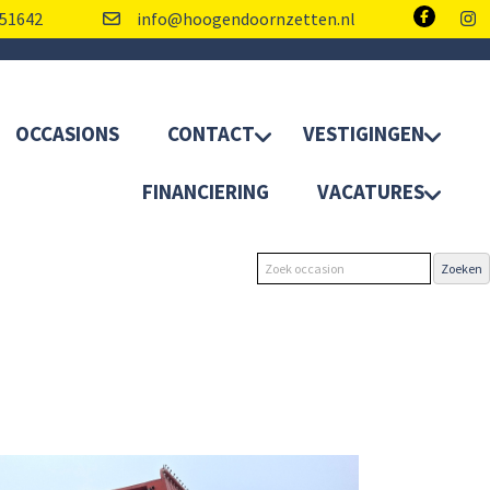
51642
info@hoogendoornzetten.nl
OCCASIONS
CONTACT
VESTIGINGEN
FINANCIERING
VACATURES