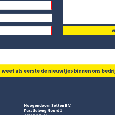
 weet als eerste de nieuwtjes binnen ons bedri
Hoogendoorn Zetten B.V.
Parallelweg Noord 1