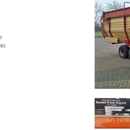
0
282