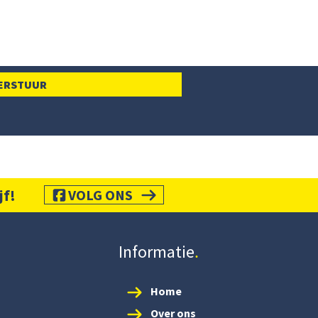
jf!
VOLG ONS
Informatie
Home
Over ons