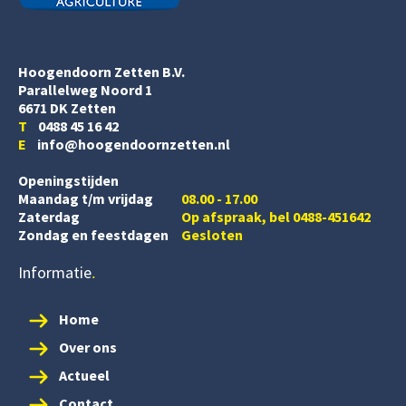
Hoogendoorn Zetten B.V.
Parallelweg Noord 1
6671 DK Zetten
T
0488 45 16 42
E
info@hoogendoornzetten.nl
Openingstijden
Maandag t/m vrijdag
08.00 - 17.00
Zaterdag
Op afspraak, bel 0488-451642
Zondag en feestdagen
Gesloten
Informatie
Home
Over ons
Actueel
Contact