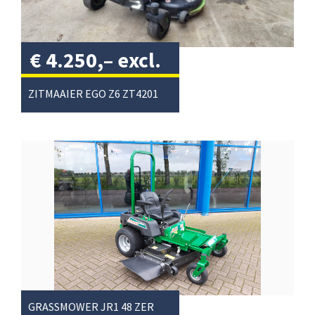
€
4.250,–
excl.
btw
/
ZITMAAIER EGO Z6 ZT4201E-S
GRASSMOWER JR1 48 ZERO-TURN