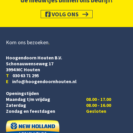
de nieuwtjes binnen ons bedrijf!
VOLG ONS
Kom ons bezoeken
Hoogendoorn Houten B.V.
Schonauwenseweg 17
3994 MC Houten
T
030 63 71 295
E
info@hoogendoornhouten.nl
Openingstijden
Maandag t/m vrijdag
08.00 - 17.00
Zaterdag
08.00 - 16.00
Zondag en feestdagen
Gesloten