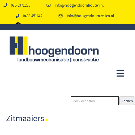
030-6371295
info@hoogendoornhouten.nl
0488-451642
info@hoogendoornzetten.nl
Zitmaaiers