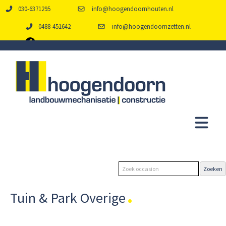
030-6371295
info@hoogendoornhouten.nl
0488-451642
info@hoogendoornzetten.nl
Tuin & Park Overige