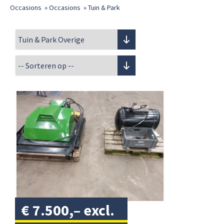
Occasions
»
Occasions
»
Tuin & Park
€
7.500,–
excl.