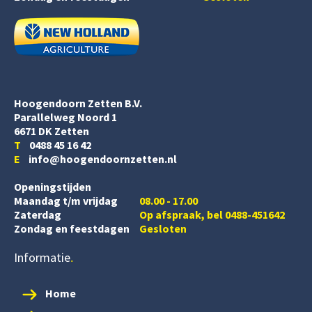
Hoogendoorn Zetten B.V.
Parallelweg Noord 1
6671 DK Zetten
T
0488 45 16 42
E
info@hoogendoornzetten.nl
Openingstijden
Maandag t/m vrijdag
08.00 - 17.00
Zaterdag
Op afspraak, bel 0488-451642
Zondag en feestdagen
Gesloten
Informatie
Home