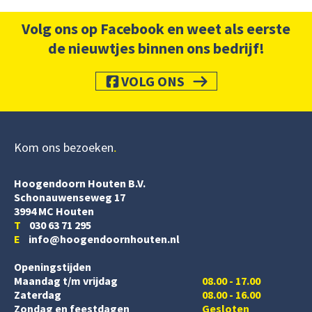
Volg ons op Facebook en weet als eerste
de nieuwtjes binnen ons bedrijf!
VOLG ONS
Kom ons bezoeken
Hoogendoorn Houten B.V.
Schonauwenseweg 17
3994 MC Houten
T
030 63 71 295
E
info@hoogendoornhouten.nl
Openingstijden
Maandag t/m vrijdag
08.00 - 17.00
Zaterdag
08.00 - 16.00
Zondag en feestdagen
Gesloten