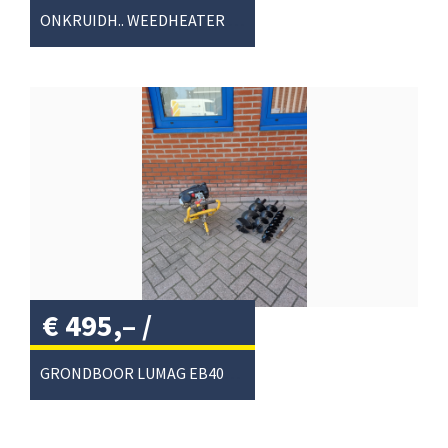
btw
/
ONKRUIDH.. WEEDHEATER ET120
€
495,–
/
GRONDBOOR LUMAG EB400PRO