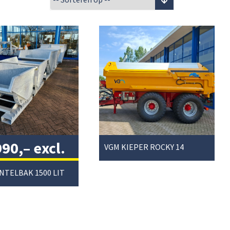
990,–
excl.
VGM KIEPER ROCKY 14
/
JAKO KANTELBAK 1500 LITER