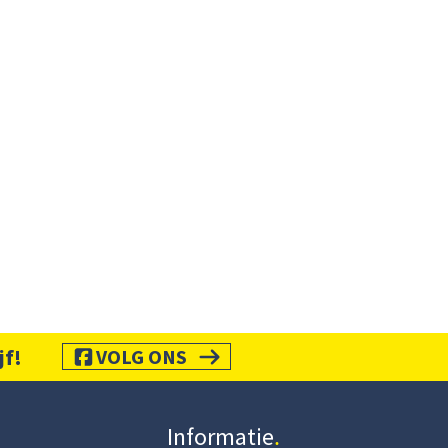
jf!
VOLG ONS
Informatie