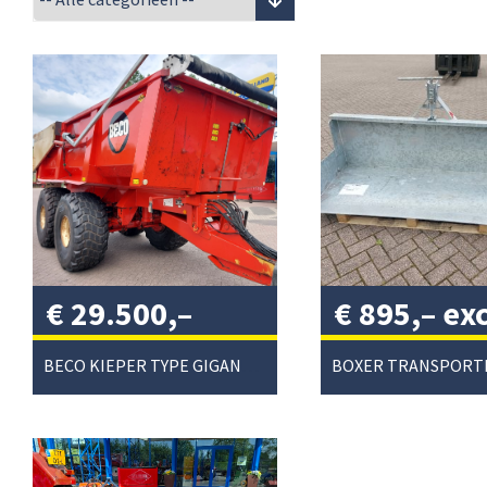
€
29.500,–
€
895,–
exc
excl. btw
/
btw
/
BECO KIEPER TYPE GIGANT 240