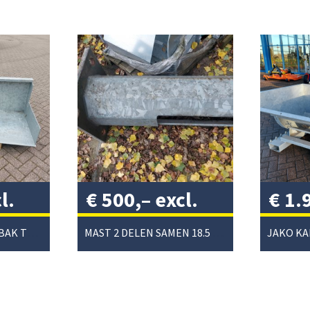
l.
€
500,–
excl.
€
1.
btw
/
btw
BOXER TRANSPORTBAK TB180 GEGAL
MAST 2 DELEN SAMEN 18.5 METER