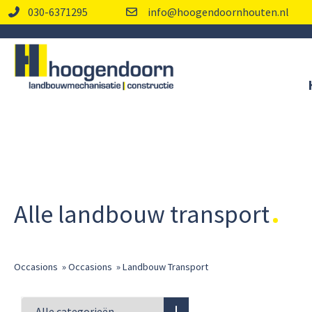
030-6371295
info@hoogendoornhouten.nl
Alle landbouw transport
Occasions
»
Occasions
»
Landbouw Transport