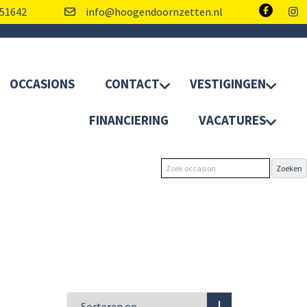
51642
info@hoogendoornzetten.nl
OCCASIONS
CONTACT
VESTIGINGEN
FINANCIERING
VACATURES