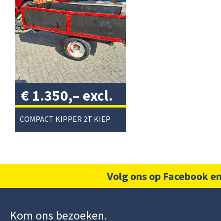
€
1.350,–
excl.
btw
/
COMPACT KIPPER 2T KIEPWAGEN
Volg ons op Facebook en
Kom ons bezoeken